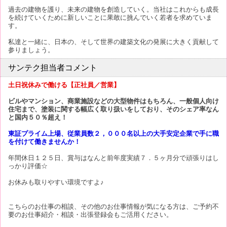
過去の建物を護り、未来の建物を創造していく。当社はこれからも成長
を続けていくために新しいことに果敢に挑んでいく若者を求めていま
す。
私達と一緒に、日本の、そして世界の建築文化の発展に大きく貢献して
参りましょう。
サンテク担当者コメント
土日祝休みで働ける【正社員／営業】
ビルやマンション、商業施設などの大型物件はもちろん、一般個人向け
住宅まで、塗装に関する幅広く取り扱いをしており、そのシェア率なん
と国内５０％超え！
東証プライム上場、従業員数２，０００名以上の大手安定企業で手に職
を付けて働きませんか！
年間休日１２５日、賞与はなんと前年度実績７．５ヶ月分で頑張りはし
っかり評価☆
お休みも取りやすい環境ですよ♪
こちらのお仕事の相談、その他のお仕事情報が気になる方は、ご予約不
要のお仕事紹介・相談・出張登録会もご活用ください。