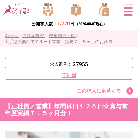
Tog
gle
1,270
公開求人数：
navi
件（2026-08-07現在）
gati
ホーム
>
お仕事検索
>
検索結果一覧
>
on
大手塗装会社でのルート営業｜賞与７．５ヵ月のお仕事
27955
求人番号：
正社員
この求人に応募する
【正社員／営業】年間休日１２５日☆賞与前
年度実績７．５ヶ月分！