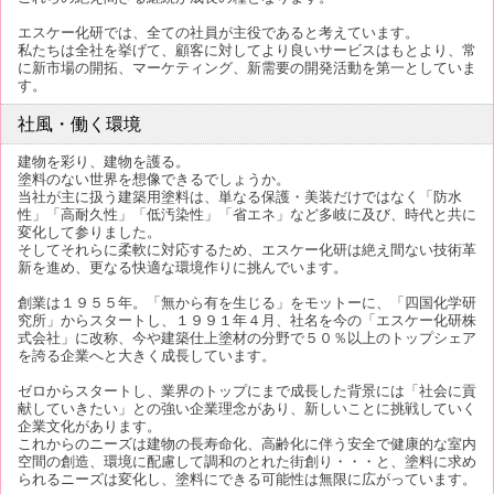
エスケー化研では、全ての社員が主役であると考えています。
私たちは全社を挙げて、顧客に対してより良いサービスはもとより、常
に新市場の開拓、マーケティング、新需要の開発活動を第一としていま
す。
社風・働く環境
建物を彩り、建物を護る。
塗料のない世界を想像できるでしょうか。
当社が主に扱う建築用塗料は、単なる保護・美装だけではなく「防水
性」「高耐久性」「低汚染性」「省エネ」など多岐に及び、時代と共に
変化して参りました。
そしてそれらに柔軟に対応するため、エスケー化研は絶え間ない技術革
新を進め、更なる快適な環境作りに挑んでいます。
創業は１９５５年。「無から有を生じる」をモットーに、「四国化学研
究所」からスタートし、１９９１年４月、社名を今の「エスケー化研株
式会社」に改称、今や建築仕上塗材の分野で５０％以上のトップシェア
を誇る企業へと大きく成長しています。
ゼロからスタートし、業界のトップにまで成長した背景には「社会に貢
献していきたい」との強い企業理念があり、新しいことに挑戦していく
企業文化があります。
これからのニーズは建物の長寿命化、高齢化に伴う安全で健康的な室内
空間の創造、環境に配慮して調和のとれた街創り・・・と、塗料に求め
られるニーズは変化し、塗料にできる可能性は無限に広がっています。