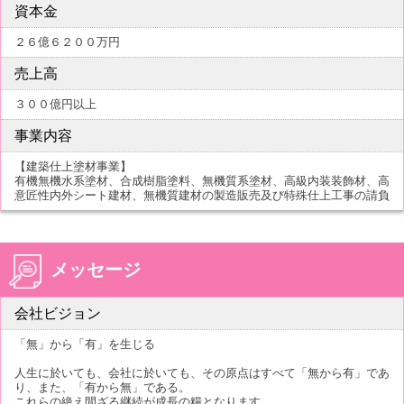
資本金
２６億６２００万円
売上高
３００億円以上
事業内容
【建築仕上塗材事業】
有機無機水系塗材、合成樹脂塗料、無機質系塗材、高級内装装飾材、高
意匠性内外シート建材、無機質建材の製造販売及び特殊仕上工事の請負
メッセージ
会社ビジョン
「無」から「有」を生じる
人生に於いても、会社に於いても、その原点はすべて「無から有」であ
り、また、「有から無」である。
これらの絶え間ざる継続が成長の糧となります。