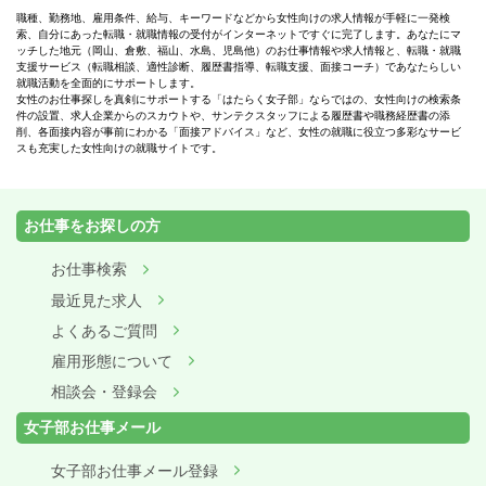
職種、勤務地、雇用条件、給与、キーワードなどから女性向けの求人情報が手軽に一発検
索、自分にあった転職・就職情報の受付がインターネットですぐに完了します。あなたにマ
ッチした地元（岡山、倉敷、福山、水島、児島他）のお仕事情報や求人情報と、転職・就職
支援サービス（転職相談、適性診断、履歴書指導、転職支援、面接コーチ）であなたらしい
就職活動を全面的にサポートします。
女性のお仕事探しを真剣にサポートする「はたらく女子部」ならではの、女性向けの検索条
件の設置、求人企業からのスカウトや、サンテクスタッフによる履歴書や職務経歴書の添
削、各面接内容が事前にわかる「面接アドバイス」など、女性の就職に役立つ多彩なサービ
スも充実した女性向けの就職サイトです。
お仕事をお探しの方
お仕事検索
最近見た求人
よくあるご質問
雇用形態について
相談会・登録会
女子部お仕事メール
女子部お仕事メール登録