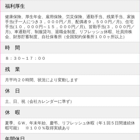
福利厚生
健康保険、厚生年金、雇用保険、労災保険、通勤手当、残業手当、家族
手当(子一人につき３，０００円／月、配偶者９，５００円／月)、住宅
手当(１０，０００円～１５，０００円／月)、皆勤手当(３，０００円／
月)、車通勤可、制服貸与、退職金制度、リフレッシュ休暇、社員持株
会、財形貯蓄制度、自社保養所（全国契約保養所１００ヶ所以上）
時 間
８：３０～１７：００
残 業
月平均２０時間、状況により変動します
休 日
土、日、祝（会社カレンダーに準ず）
休 暇
夏季、ＧＷ、年末年始、慶弔、リフレッシュ休暇（年１回５日間連続休
暇可能） ※１００％取得実績あり
年間休日