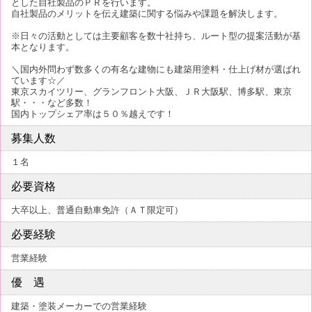
とした自社製品のＰＲを行います。
自社製品のメリットを伝え建築に関する悩みや課題を解決します。
※日々の活動としては主要顧客を数十社持ち、ルート型の提案活動が基
本となります。
＼国内外問わず数多くの有名な建物にも建築用塗料・仕上げ材が選ばれ
ています☆／
東京スカイツリー、グランフロント大阪、ＪＲ大阪駅、博多駅、東京
駅・・・など多数！
国内トップシェア率は５０％越えです！
募集人数
１名
必要資格
大卒以上、普通自動車免許（ＡＴ限定可）
必要経験
営業経験
優 遇
建築・塗装メーカーでの営業経験