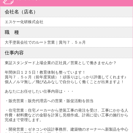
会社名（店名）
エスケー化研株式会社
職 種
大手塗装会社でのルート営業｜賞与７．５ヵ月
仕事内容
東証スタンダード上場企業の正社員／営業として働きませんか？
年間休日１２５日！教育体制も整っています！
賞与７．５ヶ月（前年度実績）！頑張りはしっかり評価してくれます♪
個人ノルマ無し／飛び込みなしで自分らしく働くことが出来ますよ！
あなたにお任せしたい仕事内容は・・・
・販売営業：販売代理店への営業・販促活動を担当
・住宅営業：住宅メーカーから塗装工事の発注を受け、工事にかかる人
件費・材料費などの金額を計算し見積作成。計画に従い工事の施行から
完成まで管理します。
・開発営業：ゼネコンや設計事務所、建築物のオーナーへ新製品を中心