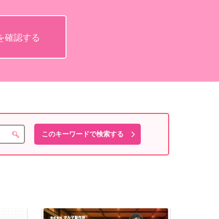
を確認する