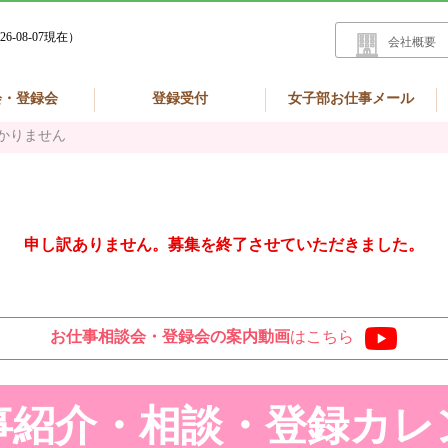
26-08-07現在）
会社概要
会・登録会
登録受付
女子部お仕事メール
かりません
申し訳ありません。募集を終了させていただきました。
お仕事相談会・登録会の
案内動画
はこちら
事紹介・相談・登録
カレ