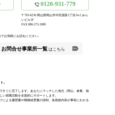
9
0120-931-779
〒703-8236 岡山県岡山市中区国富1丁目14-2 みら
いビル1F
FAX.086-273-1089
のでお気軽にお訪ねください。
お問合せ事業所一覧
はこちら
イト。
ですぐに完了します。あなたにマッチした地元（岡山、倉敷、福
しい就職活動を全面的にサポートします。
フによる履歴書や職務経歴書の添削、各面接内容が事前にわかる