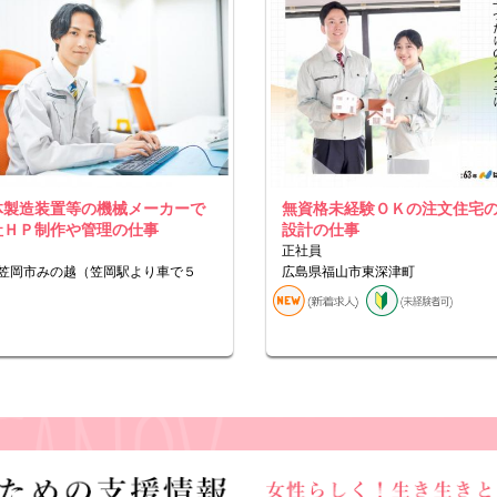
体製造装置等の機械メーカーで
無資格未経験ＯＫの注文住宅
社ＨＰ制作や管理の仕事
設計の仕事
正社員
笠岡市みの越（笠岡駅より車で５
広島県福山市東深津町