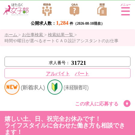
Tog
gle
1,284
公開求人数：
navi
件（2026-08-10現在）
gati
ホーム
>
お仕事検索
>
検索結果一覧
>
on
時間や曜日が選べるオートＣＡＤ設計アシスタントのお仕事
31721
求人番号：
アルバイト
パート
この求人に応募する
嬉しい土、日、祝完全お休みです！
ライフスタイルに合わせた働き方も相談でき
ます！