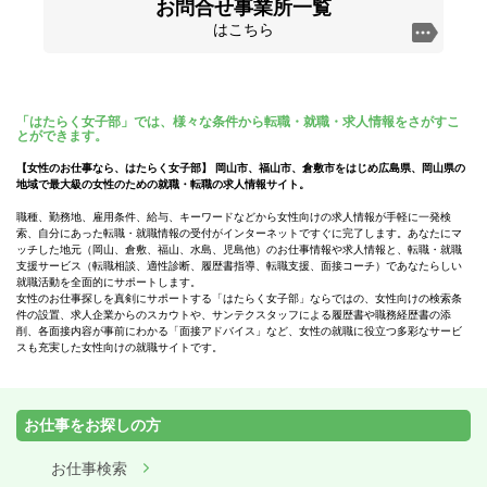
お問合せ事業所一覧
はこちら
「はたらく女子部」では、様々な条件から転職・就職・求人情報をさがすこ
とができます。
【女性のお仕事なら、はたらく女子部】 岡山市、福山市、倉敷市をはじめ広島県、岡山県の
地域で最大級の女性のための就職・転職の求人情報サイト。
職種、勤務地、雇用条件、給与、キーワードなどから女性向けの求人情報が手軽に一発検
索、自分にあった転職・就職情報の受付がインターネットですぐに完了します。あなたにマ
ッチした地元（岡山、倉敷、福山、水島、児島他）のお仕事情報や求人情報と、転職・就職
支援サービス（転職相談、適性診断、履歴書指導、転職支援、面接コーチ）であなたらしい
就職活動を全面的にサポートします。
女性のお仕事探しを真剣にサポートする「はたらく女子部」ならではの、女性向けの検索条
件の設置、求人企業からのスカウトや、サンテクスタッフによる履歴書や職務経歴書の添
削、各面接内容が事前にわかる「面接アドバイス」など、女性の就職に役立つ多彩なサービ
スも充実した女性向けの就職サイトです。
お仕事をお探しの方
お仕事検索