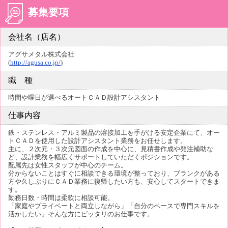
募集要項
会社名（店名）
アグサメタル株式会社
(
http://agusa.co.jp/
)
職 種
時間や曜日が選べるオートＣＡＤ設計アシスタント
仕事内容
鉄・ステンレス・アルミ製品の溶接加工を手がける安定企業にて、オー
トＣＡＤを使用した設計アシスタント業務をお任せします。
主に、２次元・３次元図面の作成を中心に、見積書作成や発注補助な
ど、設計業務を幅広くサポートしていただくポジションです。
配属先は女性スタッフが中心のチーム。
分からないことはすぐに相談できる環境が整っており、ブランクがある
方や久しぶりにＣＡＤ業務に復帰したい方も、安心してスタートできま
す。
勤務日数・時間は柔軟に相談可能。
「家庭やプライベートと両立しながら」「自分のペースで専門スキルを
活かしたい」そんな方にピッタリのお仕事です。