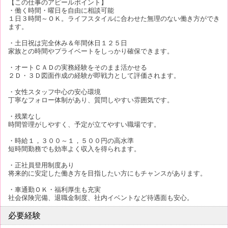
【この仕事のアピールポイント】
・働く時間・曜日を自由に相談可能
１日３時間～ＯＫ。ライフスタイルに合わせた無理のない働き方ができ
ます。
・土日祝は完全休み＆年間休日１２５日
家族との時間やプライベートをしっかり確保できます。
・オートＣＡＤの実務経験をそのまま活かせる
２Ｄ・３Ｄ図面作成の経験が即戦力として評価されます。
・女性スタッフ中心の安心環境
丁寧なフォロー体制があり、質問しやすい雰囲気です。
・残業なし
時間管理がしやすく、予定が立てやすい職場です。
・時給１，３００～１，５００円の高水準
短時間勤務でも効率よく収入を得られます。
・正社員登用制度あり
将来的に安定した働き方を目指したい方にもチャンスがあります。
・車通勤ＯＫ・福利厚生も充実
社会保険完備、退職金制度、社内イベントなど待遇面も安心。
必要経験