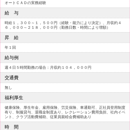
オートＣＡＤの実務経験
給 与
時給１，３００～１，５００円（経験・能力により決定）、月収約４
６，０００～２１８，０００円（勤務日数・時間により増額）
昇 給
年１回
給与例
週４日５時間勤務の場合：月収約１０４，０００円
交通費
無し
福利厚生
健康保険、厚生年金、雇用保険、労災保険、車通勤可、正社員登用制度
有り、制服貸与、退職金制度あり、レクレーション費用負担、社内イベ
ント、クラブ活動費補助、従業員親睦会費補助あり
時 間