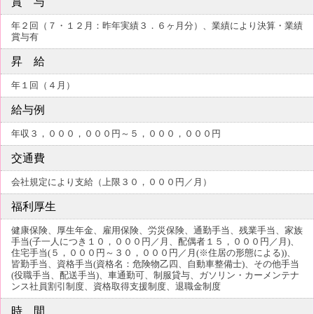
賞 与
年２回（７・１２月：昨年実績３．６ヶ月分）、業績により決算・業績
賞与有
昇 給
年１回（４月）
給与例
年収３，０００，０００円～５，０００，０００円
交通費
会社規定により支給（上限３０，０００円／月）
福利厚生
健康保険、厚生年金、雇用保険、労災保険、通勤手当、残業手当、家族
手当(子一人につき１０，０００円／月、配偶者１５，０００円／月)、
住宅手当(５，０００円～３０，０００円／月(※住居の形態による))、
皆勤手当、資格手当(資格名：危険物乙四、自動車整備士)、その他手当
(役職手当、配送手当)、車通勤可、制服貸与、ガソリン・カーメンテナ
ンス社員割引制度、資格取得支援制度、退職金制度
時 間