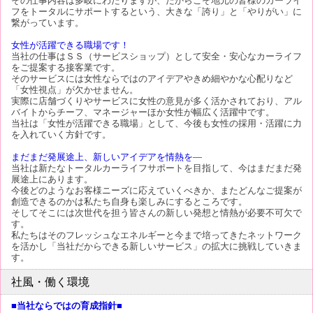
その仕事内容は多岐にわたりますが、だからこそ地元の皆様のカーライ
フをトータルにサポートするという、大きな「誇り」と「やりがい」に
繋がっています。
女性が活躍できる職場です！
当社の仕事はＳＳ（サービスショップ）として安全・安心なカーライフ
をご提案する接客業です。
そのサービスには女性ならではのアイデアやきめ細やかな心配りなど
「女性視点」が欠かせません。
実際に店舗づくりやサービスに女性の意見が多く活かされており、アル
バイトからチーフ、マネージャーほか女性が幅広く活躍中です。
当社は「女性が活躍できる職場」として、今後も女性の採用・活躍に力
を入れていく方針です。
まだまだ発展途上、新しいアイデアを情熱を―
当社は新たなトータルカーライフサポートを目指して、今はまだまだ発
展途上にあります。
今後どのようなお客様ニーズに応えていくべきか、またどんなご提案が
創造できるのかは私たち自身も楽しみにするところです。
そしてそこには次世代を担う皆さんの新しい発想と情熱が必要不可欠で
す。
私たちはそのフレッシュなエネルギーと今まで培ってきたネットワーク
を活かし「当社だからできる新しいサービス」の拡大に挑戦していきま
す。
社風・働く環境
■当社ならではの育成指針■