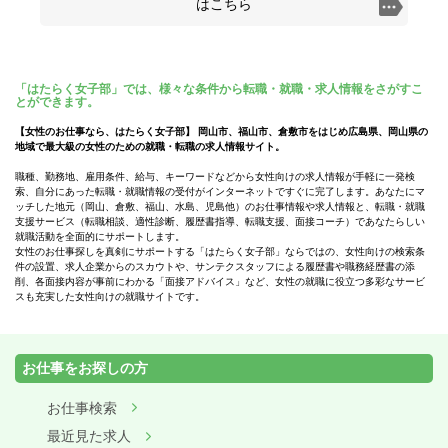
はこちら
「はたらく女子部」では、様々な条件から転職・就職・求人情報をさがすこ
とができます。
【女性のお仕事なら、はたらく女子部】 岡山市、福山市、倉敷市をはじめ広島県、岡山県の
地域で最大級の女性のための就職・転職の求人情報サイト。
職種、勤務地、雇用条件、給与、キーワードなどから女性向けの求人情報が手軽に一発検
索、自分にあった転職・就職情報の受付がインターネットですぐに完了します。あなたにマ
ッチした地元（岡山、倉敷、福山、水島、児島他）のお仕事情報や求人情報と、転職・就職
支援サービス（転職相談、適性診断、履歴書指導、転職支援、面接コーチ）であなたらしい
就職活動を全面的にサポートします。
女性のお仕事探しを真剣にサポートする「はたらく女子部」ならではの、女性向けの検索条
件の設置、求人企業からのスカウトや、サンテクスタッフによる履歴書や職務経歴書の添
削、各面接内容が事前にわかる「面接アドバイス」など、女性の就職に役立つ多彩なサービ
スも充実した女性向けの就職サイトです。
お仕事をお探しの方
お仕事検索
最近見た求人