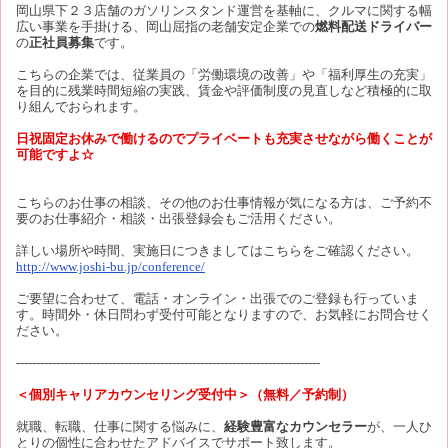
岡山県下２３店舗のガソリンスタンド運営を基軸に、クルマに関する幅
広い事業を手掛ける、岡山屈指の老舗安定企業での
燃料配送ドライバー
の
正社員募集
です。
こちらの企業では、従業員の「労働環境の改善」や「福利厚生の充実」
を目的に残業時間短縮の実践、賃金や評価制度の見直しなど積極的に取
り組んでおられます。
日祝固定お休みで働けるのでプライベートも充実させながら働くことが
可能ですよ☆
こちらのお仕事の相談、その他のお仕事情報が気になる方は、ご予約不
要のお仕事紹介・相談・出張登録会もご活用ください。
詳しい場所や時間、実施日につきましてはこちらをご確認ください。
http://www.joshi-bu.jp/conference/
ご要望に合わせて、電話・オンライン・出張でのご登録も行っていま
す。時間外・休日問わず受付可能となりますので、お気軽にお問合せく
ださい。
----------------------------------------------------------------------------
＜個別キャリアカウンセリング受付中＞（無料／予約制）
就職、転職、仕事に関する悩みに、
経験豊富なカウンセラー
が、一人ひ
とりの個性に合わせたアドバイスでサポート致します。