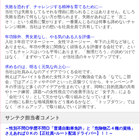
失敗を恐れず、チャレンジする精神を育てるために―
当社では失敗をしてもそれを理由に怒られることはありません。むしろ
失敗を恐れて何もしない方が怒られます。失敗があればこそ「次こ
そ！」という成長に繋がります。一番重んじるのは何事も諦めないチャ
レンジ精神。当社はその想いを社員全員で共有しています。
年功除外、男女差なし、やる気のある人を評価―
入社３年目でマネージャー、女性マネージャー、年下の上司など珍しく
ありません。年功や男女に関係なく頑張る人を評価する会社です。とい
ってもチャンスはいつも平等にあります。「無理だろう」の決めつけで
はなく、「まずやってみて！」 が当社流のキャリアアップです。
求めるのは、明るく元気な向上心―
当社は社員みんなのアイデアでつくる会社です。
例えばアルバイトを含めた女性スタッフの勉強会である「なでしこ部
会」ではアメニティやＰОＰといった店舗づくりから、キャンペーンＰ
Ｒの手法など多くのアイデアが生まれています。同時に目的意識の共有
やトーク練習、課題への女性視点での改善手法など「女子力」による
「会社づくり」として欠かせない取り組みとなっています。
この他にも新たな地域貢献をどう進めるかなど、「トップダウン」では
なく「ボトムアップ」で取り組んでいく計画です。
サンテク担当者コメント
～性別不問◎学歴不問◎「普通自動車免許」と「危険物乙４種の資格」
さえあればＯＫの【正社員×ルート配送ドライバー】！！～