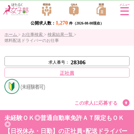
Tog
gle
1,270
公開求人数：
navi
件（2026-08-08現在）
gati
ホーム
>
お仕事検索
>
検索結果一覧
>
on
燃料配送ドライバーのお仕事
28306
求人番号：
正社員
この求人に応募する
未経験ＯＫ◎普通自動車免許ＡＴ限定もＯＫ
◎
【日祝休み・日勤】の正社員×配送ドライバー