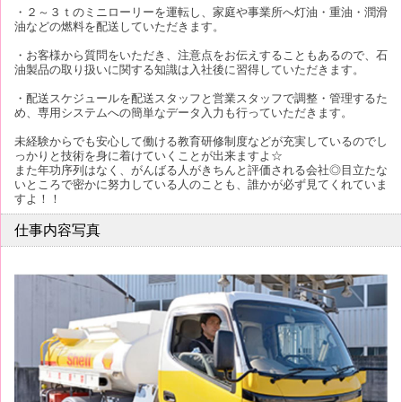
・２～３ｔのミニローリーを運転し、家庭や事業所へ灯油・重油・潤滑
油などの燃料を配送していただきます。
・お客様から質問をいただき、注意点をお伝えすることもあるので、石
油製品の取り扱いに関する知識は入社後に習得していただきます。
・配送スケジュールを配送スタッフと営業スタッフで調整・管理するた
め、専用システムへの簡単なデータ入力も行っていただきます。
未経験からでも安心して働ける教育研修制度などが充実しているのでし
っかりと技術を身に着けていくことが出来ますよ☆
また年功序列はなく、がんばる人がきちんと評価される会社◎目立たな
いところで密かに努力している人のことも、誰かが必ず見てくれていま
すよ！！
仕事内容写真