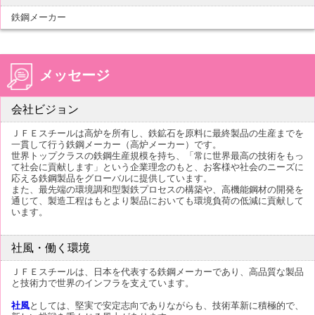
鉄鋼メーカー
メッセージ
会社ビジョン
ＪＦＥスチールは高炉を所有し、鉄鉱石を原料に最終製品の生産までを
一貫して行う鉄鋼メーカー（高炉メーカー）です。
世界トップクラスの鉄鋼生産規模を持ち、「常に世界最高の技術をもっ
て社会に貢献します」という企業理念のもと、お客様や社会のニーズに
応える鉄鋼製品をグローバルに提供しています。
また、最先端の環境調和型製鉄プロセスの構築や、高機能鋼材の開発を
通じて、製造工程はもとより製品においても環境負荷の低減に貢献して
います。
社風・働く環境
ＪＦＥスチールは、日本を代表する鉄鋼メーカーであり、高品質な製品
と技術力で世界のインフラを支えています。
社風
としては、堅実で安定志向でありながらも、技術革新に積極的で、