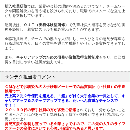
新入社員研修
では、業界や会社の理解を深めるだけでなく、チームワー
クや問題解決力を養う場も設けられており、職場でのスムーズな立ち上
がりを支援しています。
配属後は、
ＯＪＴ（実務体験型研修）
で先輩社員の指導を受けながら実
務を経験し、着実にスキルを積み重ねることができます。
全職種共通で、チームでの協力を大切にし、一人ひとりの意見が尊重さ
れる環境であり、日々の業務を通じて成長とやりがいを実感できるでし
ょう。
また、
キャリアアップのための研修
や
資格取得支援制度
もあり、自己成
長を目指しやすい社風が魅力です。
サンテク担当者コメント
ＣＭなどでお馴染みの大手鉄鋼メーカーでの品質保証（正社員）の中途
採用です。
売上高２兆２千億円を超える、「超」が付く大手企業の一員として、キ
ャリアアップ＆ステップアップできる、たいへん貴重なチャンスで
す！！
２０～３０代の若手社員の方が多数ご活躍
されており、分からないこと
や困ったことはがあっても気兼ねなく質問や相談ができる社内環境だと
思いますよ♪
育児支援の体制も整っている企業さまですので、この先の人生のライフ
ステージの変化においても心強い職場でもあると思います。