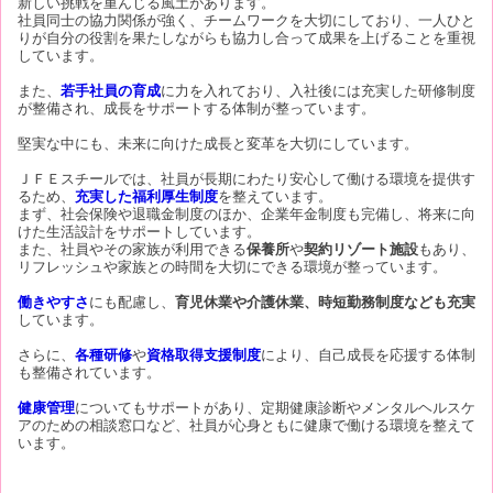
新しい挑戦を重んじる風土があります。
社員同士の協力関係が強く、チームワークを大切にしており、一人ひと
りが自分の役割を果たしながらも協力し合って成果を上げることを重視
しています。
また、
若手社員の育成
に力を入れており、入社後には充実した研修制度
が整備され、成長をサポートする体制が整っています。
堅実な中にも、未来に向けた成長と変革を大切にしています。
ＪＦＥスチールでは、社員が長期にわたり安心して働ける環境を提供す
るため、
充実した福利厚生制度
を整えています。
まず、社会保険や退職金制度のほか、企業年金制度も完備し、将来に向
けた生活設計をサポートしています。
また、社員やその家族が利用できる
保養所
や
契約リゾート施設
もあり、
リフレッシュや家族との時間を大切にできる環境が整っています。
働きやすさ
にも配慮し、
育児休業や介護休業、時短勤務制度なども充実
しています。
さらに、
各種研修
や
資格取得支援制度
により、自己成長を応援する体制
も整備されています。
健康管理
についてもサポートがあり、定期健康診断やメンタルヘルスケ
アのための相談窓口など、社員が心身ともに健康で働ける環境を整えて
います。