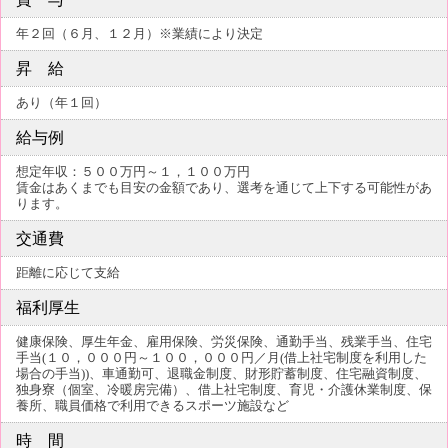
年２回（６月、１２月）※業績により決定
昇 給
あり（年１回）
給与例
想定年収：５００万円～１，１００万円
賃金はあくまでも目安の金額であり、選考を通じて上下する可能性があ
ります。
交通費
距離に応じて支給
福利厚生
健康保険、厚生年金、雇用保険、労災保険、通勤手当、残業手当、住宅
手当(１０，０００円～１００，０００円／月(借上社宅制度を利用した
場合の手当))、車通勤可、退職金制度、財形貯蓄制度、住宅融資制度、
独身寮（個室、冷暖房完備）、借上社宅制度、育児・介護休業制度、保
養所、職員価格で利用できるスポーツ施設など
時 間