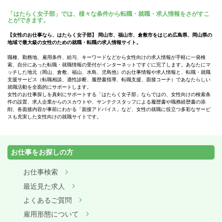
「はたらく女子部」では、様々な条件から転職・就職・求人情報をさがすこ
とができます。
【女性のお仕事なら、はたらく女子部】 岡山市、福山市、倉敷市をはじめ広島県、岡山県の
地域で最大級の女性のための就職・転職の求人情報サイト。
職種、勤務地、雇用条件、給与、キーワードなどから女性向けの求人情報が手軽に一発検
索、自分にあった転職・就職情報の受付がインターネットですぐに完了します。あなたにマ
ッチした地元（岡山、倉敷、福山、水島、児島他）のお仕事情報や求人情報と、転職・就職
支援サービス（転職相談、適性診断、履歴書指導、転職支援、面接コーチ）であなたらしい
就職活動を全面的にサポートします。
女性のお仕事探しを真剣にサポートする「はたらく女子部」ならではの、女性向けの検索条
件の設置、求人企業からのスカウトや、サンテクスタッフによる履歴書や職務経歴書の添
削、各面接内容が事前にわかる「面接アドバイス」など、女性の就職に役立つ多彩なサービ
スも充実した女性向けの就職サイトです。
お仕事をお探しの方
お仕事検索
最近見た求人
よくあるご質問
雇用形態について