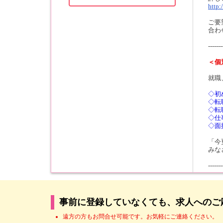
http:
ご要
合わ
-------
＜個
就職
◇初
◇転
◇転
◇仕
◇面
「今
みな
-------
事前に登録していなくても、求人へのご
遠方の方もお問合せ可能です。お気軽にご連絡ください。