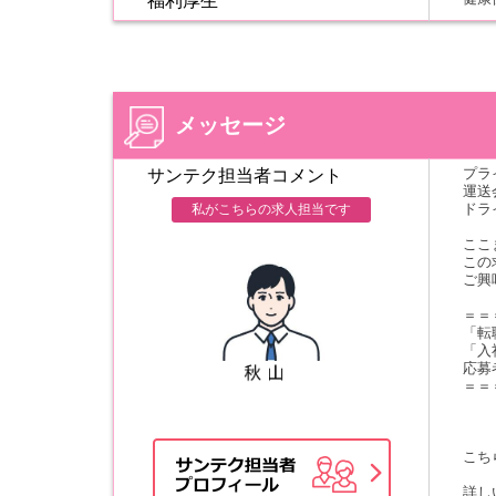
福利厚生
メッセージ
プラ
サンテク担当者コメント
運送
ドラ
私がこちらの求人担当です
ここ
この
ご興
＝＝
「転
「入
応募
＝＝
こち
詳し