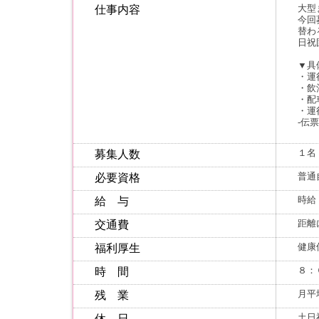
大型
仕事内容
今回
替わ
日祝
▼具
・運
・飲
・配
・運
‐伝
１名
募集人数
普通
必要資格
時給
給 与
距離
交通費
健康
福利厚生
８：
時 間
月平
残 業
土日
休 日