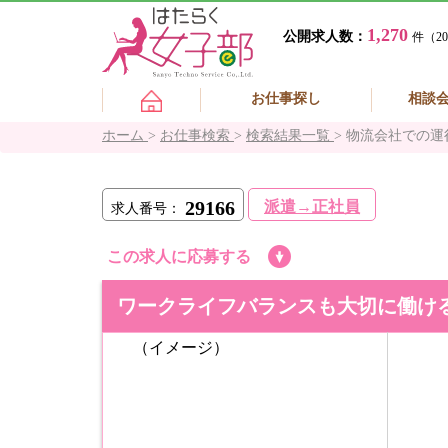
1,270
公開求人数：
件（20
お仕事探し
相談
ホーム
>
お仕事検索
>
検索結果一覧
>
物流会社での運
29166
派遣→正社員
求人番号：
この求人に応募する
ワークライフバランスも大切に働け
（イメージ）