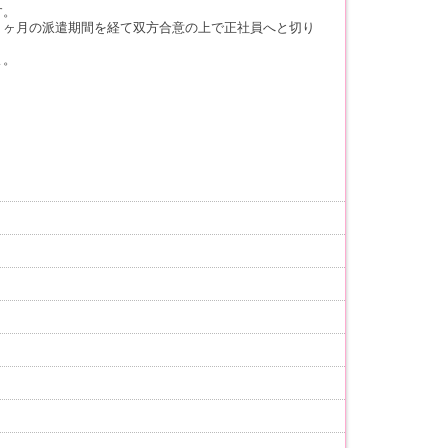
す。
３ヶ月の派遣期間を経て双方合意の上で正社員へと切り
よ。