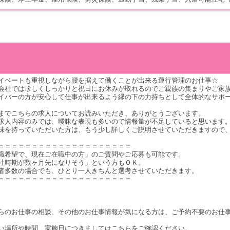
イベートも重視しながら腰を据えて働くことが出来る運行管理のお仕事☆
会社では珍しくしっかりと祝日にお休みが取れるのでご親族の集まりやご家
イバーの方が安心して仕事が出来るよう縁の下の力持ちとして全体的なサポ
までこちらの求人についてお読みいただき、ありがとうございます。
求人内容のみでは、曖昧な表現も多いので情報量が不足していると思います
味を持っていただいた方は、もう少し詳しくご説明させていただきますので
＝＝＝＝＝＝＝＝＝＝＝＝＝＝＝＝＝＝＝＝
職希望で、現在ご在職中の方」のご質問やご応募も可能です。
社時期が数ヶ月先になりそう」という方もＯＫ。
者多数の場合でも、ひとり一人きちんと選考させていただきます。
＝＝＝＝＝＝＝＝＝＝＝＝＝＝＝＝＝＝＝＝
らのお仕事の相談、その他のお仕事情報が気になる方は、ご予約不要のお仕
い場所や時間、実施日につきましてはこちらをご確認ください。