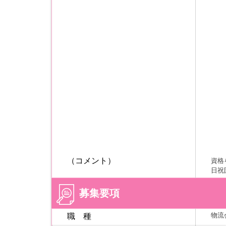
（コメント）
資格
日祝
募集要項
物流
職 種