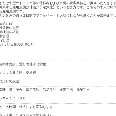
または中型のトラック等の運転者および車両の管理業務をご担当いただきま
募集する雇用形態は【紹介予定派遣】という働き方です。こちらの求人は約
る雇用形態です。
固定休みの週休２日制でプライベートも大切にしながら働くことが出来ます
体的には
行前後の点呼
酒検知の確認
車管理
行管理
票および日報の処理など
自動車免許、運行管理者（貨物）
：１，３５０円＋交通費
に応じて支給
保険、厚生年金、雇用保険、労災保険、通勤手当、残業手当
００～１７：００
均１５時間、状況により変動します
祝（土曜日は月２回程度出勤あり）