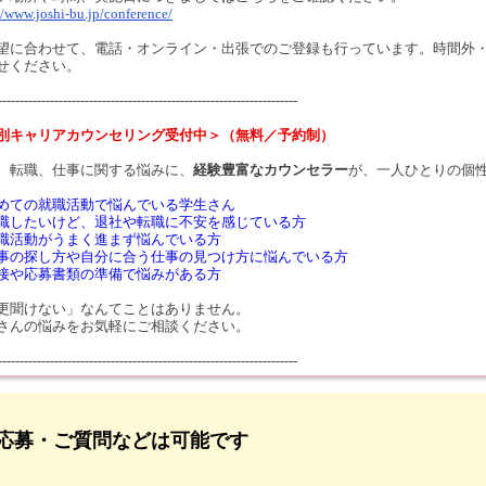
//www.joshi-bu.jp/conference/
望に合わせて、電話・オンライン・出張でのご登録も行っています。時間外
せください。
---------------------------------------------------------------------
別キャリアカウンセリング受付中＞（無料／予約制）
、転職、仕事に関する悩みに、
経験豊富なカウンセラー
が、一人ひとりの個
めての就職活動で悩んでいる学生さん
職したいけど、退社や転職に不安を感じている方
職活動がうまく進まず悩んでいる方
事の探し方や自分に合う仕事の見つけ方に悩んでいる方
接や応募書類の準備で悩みがある方
更聞けない」なんてことはありません。
さんの悩みをお気軽にご相談ください。
---------------------------------------------------------------------
応募・ご質問などは可能です