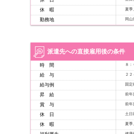
夏季
休 暇
岡山
勤務地
派遣先への直接雇用後の条件
８：
時 間
２２
給 与
固定
給与例
前年
昇 給
前年
賞 与
土日
休 日
夏季
休 暇
健康