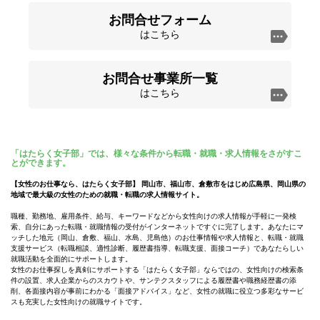
お問合せフォーム
はこちら
お問合せ事業所一覧
はこちら
「はたらく女子部」では、様々な条件から転職・就職・求人情報をさがすこ
とができます。
【女性のお仕事なら、はたらく女子部】 岡山市、福山市、倉敷市をはじめ広島県、岡山県の
地域で最大級の女性のための就職・転職の求人情報サイト。
職種、勤務地、雇用条件、給与、キーワードなどから女性向けの求人情報が手軽に一発検
索、自分にあった転職・就職情報の受付がインターネットですぐに完了します。あなたにマ
ッチした地元（岡山、倉敷、福山、水島、児島他）のお仕事情報や求人情報と、転職・就職
支援サービス（転職相談、適性診断、履歴書指導、転職支援、面接コーチ）であなたらしい
就職活動を全面的にサポートします。
女性のお仕事探しを真剣にサポートする「はたらく女子部」ならではの、女性向けの検索条
件の設置、求人企業からのスカウトや、サンテクスタッフによる履歴書や職務経歴書の添
削、各面接内容が事前にわかる「面接アドバイス」など、女性の就職に役立つ多彩なサービ
スも充実した女性向けの就職サイトです。