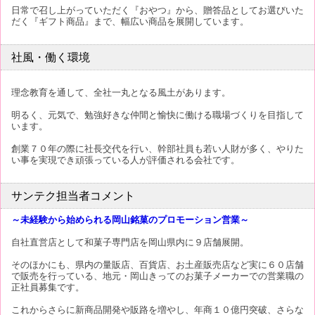
日常で召し上がっていただく『おやつ』から、贈答品としてお選びいた
だく『ギフト商品』まで、幅広い商品を展開しています。
社風・働く環境
理念教育を通して、全社一丸となる風土があります。
明るく、元気で、勉強好きな仲間と愉快に働ける職場づくりを目指して
います。
創業７０年の際に社長交代を行い、幹部社員も若い人財が多く、やりた
い事を実現でき頑張っている人が評価される会社です。
サンテク担当者コメント
～未経験から始められる岡山銘菓のプロモーション営業～
自社直営店として和菓子専門店を岡山県内に９店舗展開。
そのほかにも、県内の量販店、百貨店、お土産販売店など実に６０店舗
で販売を行っている、地元・岡山きってのお菓子メーカーでの営業職の
正社員募集です。
これからさらに新商品開発や販路を増やし、年商１０億円突破、さらな