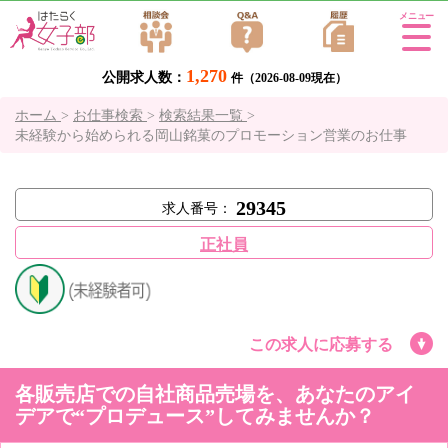
Tog
gle
1,270
公開求人数：
navi
件（2026-08-09現在）
gati
ホーム
>
お仕事検索
>
検索結果一覧
>
on
未経験から始められる岡山銘菓のプロモーション営業のお仕事
29345
求人番号：
正社員
この求人に応募する
各販売店での自社商品売場を、あなたのアイ
デアで“プロデュース”してみませんか？