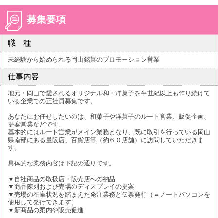
募集要項
職 種
未経験から始められる岡山銘菓のプロモーション営業
仕事内容
地元・岡山で愛されるオリジナル和・洋菓子を半世紀以上も作り続けて
いる企業での正社員募集です。
あなたにお任せしたいのは、和菓子や洋菓子のルート営業、販促企画、
提案営業などです。
基本的にはルート営業がメイン業務となり、既に取引を行っている岡山
県南部にある量販店、百貨店等（約６０店舗）に訪問していただきま
す。
具体的な業務内容は下記の通りです。
▼自社商品の取扱店・販売店への納品
▼商品陳列および売場のディスプレイの提案
▼売場の在庫状況を踏まえた発注業務と伝票発行（＝ノートパソコンを
使用して発行できます）
▼新商品の案内や販売促進