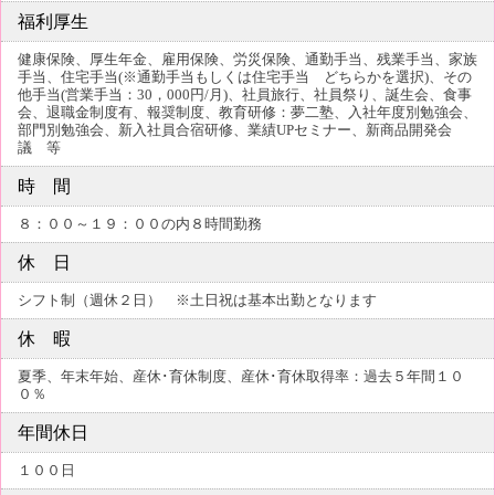
福利厚生
健康保険、厚生年金、雇用保険、労災保険、通勤手当、残業手当、家族
手当、住宅手当(※通勤手当もしくは住宅手当 どちらかを選択)、その
他手当(営業手当：30，000円/月)、社員旅行、社員祭り、誕生会、食事
会、退職金制度有、報奨制度、教育研修：夢二塾、入社年度別勉強会、
部門別勉強会、新入社員合宿研修、業績UPセミナー、新商品開発会
議 等
時 間
８：００～１９：００の内８時間勤務
休 日
シフト制（週休２日） ※土日祝は基本出勤となります
休 暇
夏季、年末年始、産休･育休制度、産休･育休取得率：過去５年間１０
０％
年間休日
１００日