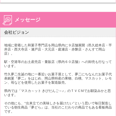
メッセージ
会社ビジョン
地域に密着した和菓子専門店を岡山県内に９店舗展開（邑久総本店・平
井店・西大寺店・瀬戸店・大元店・庭瀬店・赤磐店・さんすて岡山
店）。
駅・空港等のお土産売店・量販店（県内６０店舗）への卸売も行なって
います。
竹久夢二生誕の地に一番近いお菓子屋として、夢二にちなんだお菓子代
表銘菓『夢二』をはじめ、岡山県特産の果物、白桃、マスカット、レモ
ン、苺などを使用したお菓子を製造販売。
県内では「マスカ～ット きびだんご～♪」のＴＶＣМでお馴染みかと思
います。
その他にも、“出来立ての美味しさを届けたい”という思いで毎日製造し
ている朝生商品『夢どら』は、当社のこだわりの商品でもある看板商品
です。