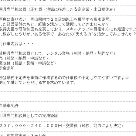
用具専門相談員（正社員・地域に根差した安定企業・土日祝休み）
医療に寄り添い、岡山県内で２０店舗以上を展開する富永薬局。
した経営基盤のもと、経験を活かして活躍していきませんか？
取得支援や研修制度も充実しており、スキルアップを目指す方にも最適です
に根ざしたやりがいある仕事で、あなたの“支える力”を活かしてみませんか
お仕事内容は・・・
祉用具専門相談員として、レンタル業務（相談・納品・契約など）
売（相談・納品・申請など）
宅改修（相談・見積・申請など）
示会参加
務は勤務予定表を事前に作成するので仕事後の予定も立てやすいですよ☆
据えて働いていただける方を求めています。
自動車免許
用具専門相談員としての実務経験
２０７，０００～２４０，０００円＋交通費（経験、能力により決定）
回 前年度実績：３ヶ月分