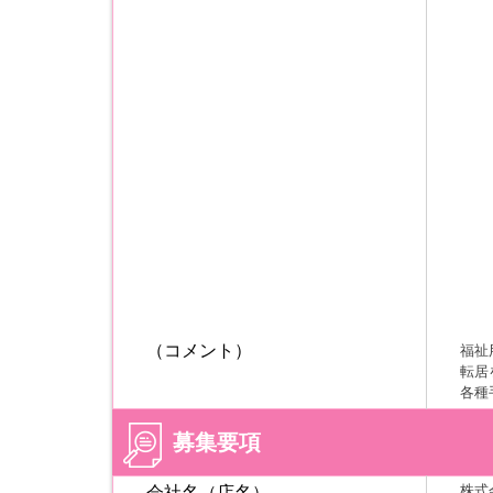
（コメント）
福祉
転居
各種
募集要項
株式
会社名（店名）