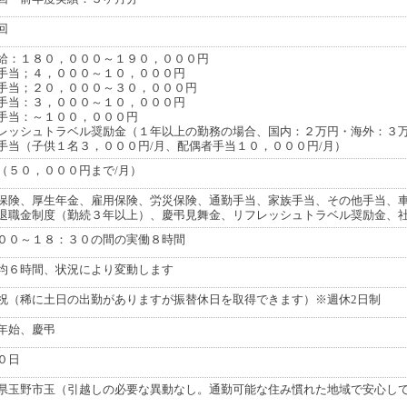
回
給：１８０，０００～１９０，０００円
手当；４，０００～１０，０００円
手当；２０，０００～３０，０００円
手当：３，０００～１０，０００円
手当：～１００，０００円
レッシュトラベル奨励金（１年以上の勤務の場合、国内：２万円・海外：３
手当（子供１名３，０００円/月、配偶者手当１０，０００円/月）
（５０，０００円まで/月）
保険、厚生年金、雇用保険、労災保険、通勤手当、家族手当、その他手当、
退職金制度（勤続３年以上）、慶弔見舞金、リフレッシュトラベル奨励金、
００～１８：３０の間の実働８時間
均６時間、状況により変動します
祝（稀に土日の出勤がありますが振替休日を取得できます）※週休2日制
年始、慶弔
０日
県玉野市玉（引越しの必要な異動なし。通勤可能な住み慣れた地域で安心し