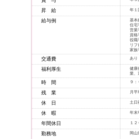
賞 与
年１
昇 給
基本
給与例
住宅
営業
資格
役職
リフ
家族
あり
交通費
健康
福利厚生
業、
９：
時 間
月平
残 業
土日
休 日
年末
休 暇
１２
年間休日
岡山
勤務地