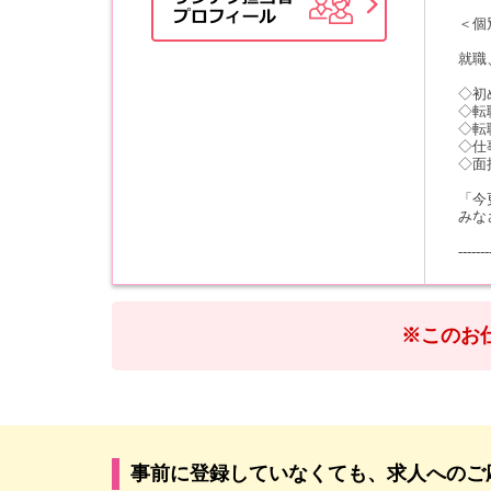
＜個
就職
◇初
◇転
◇転
◇仕
◇面
「今
みな
-------
※このお
事前に登録していなくても、求人へのご