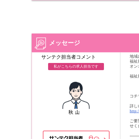
メッセージ
地域
サンテク担当者コメント
福祉
オン
私がこちらの求人担当です
福祉
コチ
詳し
http:
ご要
せく
-------