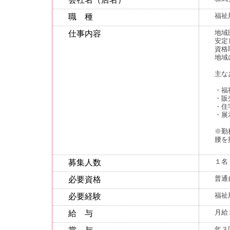
福祉
職 種
地域
仕事内容
安定
資格
地域
主な
・福
・販
・住
・展
※勤
腰を
１名
募集人数
普通
必要資格
福祉
必要経験
月給
給 与
年３