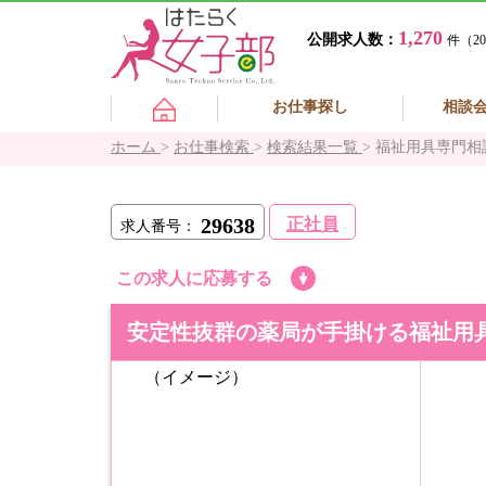
1,270
公開求人数：
件（20
お仕事探し
相談
ホーム
>
お仕事検索
>
検索結果一覧
>
福祉用具専門相
29638
正社員
求人番号：
この求人に応募する
安定性抜群の薬局が手掛ける福祉用
（イメージ）