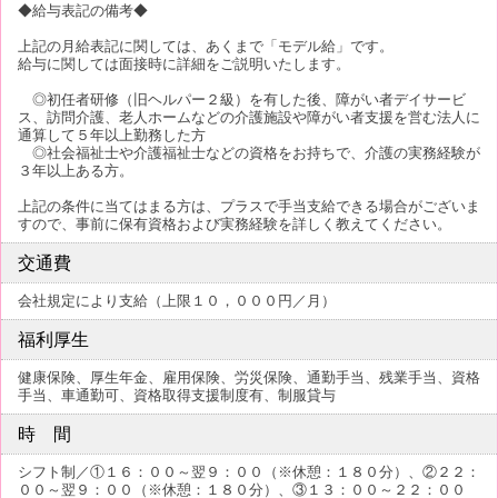
◆給与表記の備考◆
上記の月給表記に関しては、あくまで「モデル給」です。
給与に関しては面接時に詳細をご説明いたします。
◎初任者研修（旧ヘルパー２級）を有した後、障がい者デイサービ
ス、訪問介護、老人ホームなどの介護施設や障がい者支援を営む法人に
通算して５年以上勤務した方
◎社会福祉士や介護福祉士などの資格をお持ちで、介護の実務経験が
３年以上ある方。
上記の条件に当てはまる方は、プラスで手当支給できる場合がございま
すので、事前に保有資格および実務経験を詳しく教えてください。
交通費
会社規定により支給（上限１０，０００円／月）
福利厚生
健康保険、厚生年金、雇用保険、労災保険、通勤手当、残業手当、資格
手当、車通勤可、資格取得支援制度有、制服貸与
時 間
シフト制／①１６：００～翌９：００（※休憩：１８０分）、②２２：
００～翌９：００（※休憩：１８０分）、③１３：００～２２：００