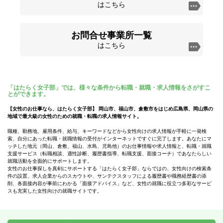
はこちら
お問合せ事業所一覧
はこちら
「はたらく女子部」では、様々な条件から転職・就職・求人情報をさがすこ
とができます。
【女性のお仕事なら、はたらく女子部】 岡山市、福山市、倉敷市をはじめ広島県、岡山県の
地域で最大級の女性のための就職・転職の求人情報サイト。
職種、勤務地、雇用条件、給与、キーワードなどから女性向けの求人情報が手軽に一発検
索、自分にあった転職・就職情報の受付がインターネットですぐに完了します。あなたにマ
ッチした地元（岡山、倉敷、福山、水島、児島他）のお仕事情報や求人情報と、転職・就職
支援サービス（転職相談、適性診断、履歴書指導、転職支援、面接コーチ）であなたらしい
就職活動を全面的にサポートします。
女性のお仕事探しを真剣にサポートする「はたらく女子部」ならではの、女性向けの検索条
件の設置、求人企業からのスカウトや、サンテクスタッフによる履歴書や職務経歴書の添
削、各面接内容が事前にわかる「面接アドバイス」など、女性の就職に役立つ多彩なサービ
スも充実した女性向けの就職サイトです。