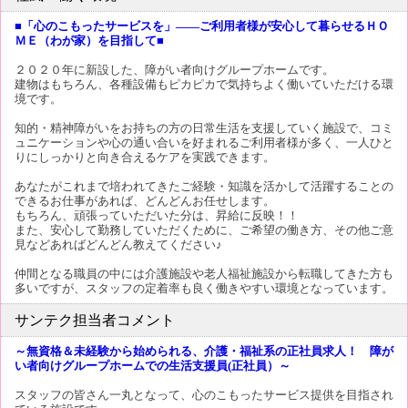
■「心のこもったサービスを」――ご利用者様が安心して暮らせるＨＯ
ＭＥ（わが家）を目指して■
２０２０年に新設した、障がい者向けグループホームです。
建物はもちろん、各種設備もピカピカで気持ちよく働いていただける環
境です。
知的・精神障がいをお持ちの方の日常生活を支援していく施設で、コミ
ュニケーションや心の通い合いを好まれるご利用者様が多く、一人ひと
りにしっかりと向き合えるケアを実践できます。
あなたがこれまで培われてきたご経験・知識を活かして活躍することの
できるお仕事があれば、どんどんお任せします。
もちろん、頑張っていただいた分は、昇給に反映！！
また、安心して勤務していただくために、ご希望の働き方、その他ご意
見などあればどんどん教えてください♪
仲間となる職員の中には介護施設や老人福祉施設から転職してきた方も
多いですが、スタッフの定着率も良く働きやすい環境となっています。
サンテク担当者コメント
～無資格＆未経験から始められる、介護・福祉系の正社員求人！ 障が
い者向けグループホームでの生活支援員(正社員）～
スタッフの皆さん一丸となって、心のこもったサービス提供を目指され