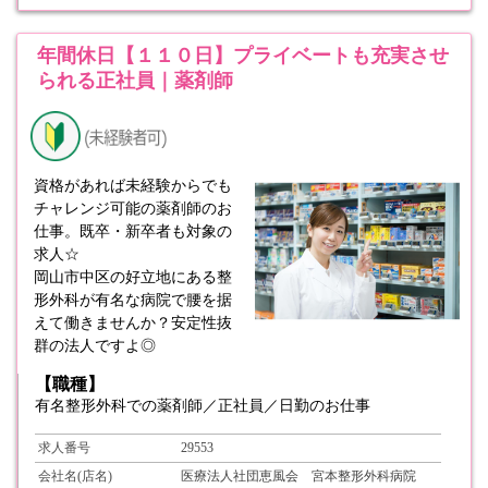
年間休日【１１０日】プライベートも充実させ
られる正社員｜薬剤師
資格があれば未経験からでも
チャレンジ可能の薬剤師のお
仕事。既卒・新卒者も対象の
求人☆
岡山市中区の好立地にある整
形外科が有名な病院で腰を据
えて働きませんか？安定性抜
群の法人ですよ◎
【職種】
有名整形外科での薬剤師／正社員／日勤のお仕事
求人番号
29553
会社名(店名)
医療法人社団恵風会 宮本整形外科病院