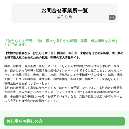
お問合せ事業所一覧
はこちら
「はたらく女子部」では、様々な条件から転職・就職・求人情報をさがすこ
とができます。
【女性のお仕事なら、はたらく女子部】 岡山市、福山市、倉敷市をはじめ広島県、岡山県の
地域で最大級の女性のための就職・転職の求人情報サイト。
職種、勤務地、雇用条件、給与、キーワードなどから女性向けの求人情報が手軽に一発検
索、自分にあった転職・就職情報の受付がインターネットですぐに完了します。あなたにマ
ッチした地元（岡山、倉敷、福山、水島、児島他）のお仕事情報や求人情報と、転職・就職
支援サービス（転職相談、適性診断、履歴書指導、転職支援、面接コーチ）であなたらしい
就職活動を全面的にサポートします。
女性のお仕事探しを真剣にサポートする「はたらく女子部」ならではの、女性向けの検索条
件の設置、求人企業からのスカウトや、サンテクスタッフによる履歴書や職務経歴書の添
削、各面接内容が事前にわかる「面接アドバイス」など、女性の就職に役立つ多彩なサービ
スも充実した女性向けの就職サイトです。
お仕事をお探しの方