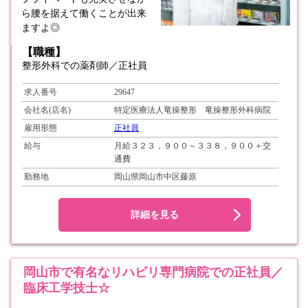
ら腰を据えて働くことが出来
ますよ◎
【職種】
整形外科での薬剤師／正社員
求人番号
29647
会社名(店名)
特定医療法人竜操整形 竜操整形外科病院
雇用形態
正社員
給与
月給３２３，９００～３３８，９００＋交
通費
勤務地
岡山県岡山市中区藤原
詳細を見る
岡山市で有名なリハビリ専門病院での正社員／
臨床工学技士☆