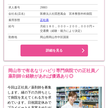
求人番号
29883
会社名(店名)
医療法人社団恵風会 宮本整形外科病院
雇用形態
正社員
給与
月給１８０，０００～２００，０００円＋
交通費（経験・能力により決定）
勤務地
岡山県岡山市中区国富
詳細を見る
岡山市で有名なリハビリ専門病院での正社員／
薬剤師☆経験があれば優遇あり◎
今回は正社員／薬剤師を募集
します。縁の下の力持ちとし
て病院を支えてくれる方を求
めています。日祝固定休みで
プライベートも充実させなが