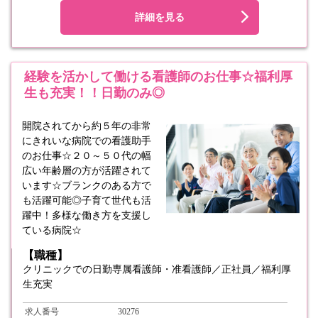
詳細を見る
経験を活かして働ける看護師のお仕事☆福利厚
生も充実！！日勤のみ◎
開院されてから約５年の非常
にきれいな病院での看護助手
のお仕事☆２０～５０代の幅
広い年齢層の方が活躍されて
います☆ブランクのある方で
も活躍可能◎子育て世代も活
躍中！多様な働き方を支援し
ている病院☆
【職種】
クリニックでの日勤専属看護師・准看護師／正社員／福利厚
生充実
求人番号
30276