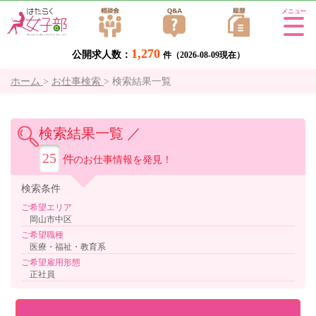
Tog
gle
1,270
公開求人数：
navi
件（2026-08-09現在）
gati
ホーム
>
お仕事検索
>
検索結果一覧
on
検索結果一覧 ／
25
件
のお仕事情報を発見！
検索
条件
ご希望エリア
岡山市中区
ご希望職種
医療・福祉・教育系
ご希望雇用形態
正社員