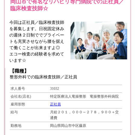
岡山市で有名なリハビリ専門病院での正社員／
臨床検査技師☆
今回は正社員／臨床検査技師
を募集します。日祝固定休み
の週休２日制ででプライベー
トも充実させながら腰を据え
て働くことが出来ますよ◎
エコー検査の経験者を求めて
います☆
【職種】
整形外科での臨床検査技師／正社員
求人番号
31032
会社名(店名)
特定医療法人竜操整形 竜操整形外科病院
雇用形態
正社員
給与
月給２０１，０００～２７８，９００＋交
通費
勤務地
岡山県岡山市中区藤原