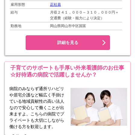
雇用形態
正社員
給与
月収２４１，０００～３１０，０００円＋
交通費（経験・能力により決定）
勤務地
岡山県岡山市中区国富
詳細を見る
子育てのサポートも手厚い外来看護師のお仕事
☆好待遇の病院で活躍しませんか？
病院のみならず通所リハビリ
や居宅介護など幅広く手掛け
ている地域貢献性の高い法人
なので安心して働くことが出
来ますよ。こちらの病院でプ
ライベートも大切にしながら
働ける方を歓迎します。