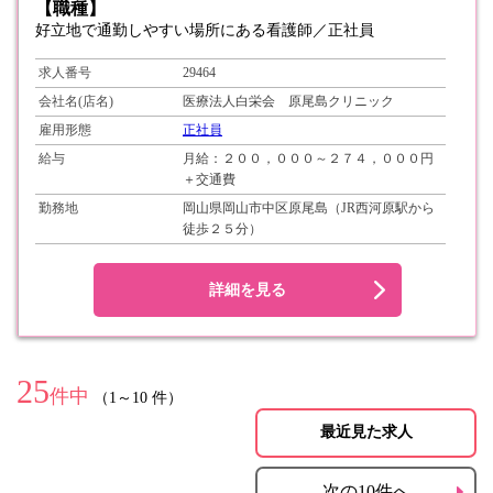
【職種】
好立地で通勤しやすい場所にある看護師／正社員
求人番号
29464
会社名(店名)
医療法人白栄会 原尾島クリニック
雇用形態
正社員
給与
月給：２００，０００～２７４，０００円
＋交通費
勤務地
岡山県岡山市中区原尾島（JR西河原駅から
徒歩２５分）
詳細を見る
25
件中
（1～10 件）
最近見た求人
次の10件へ