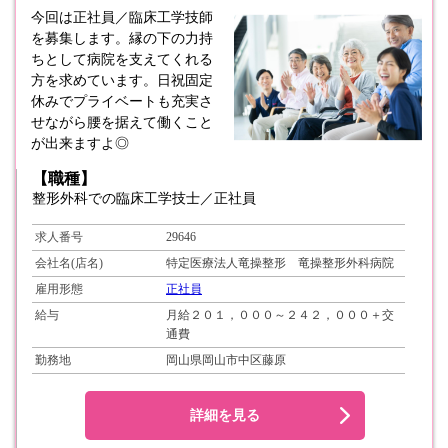
今回は正社員／臨床工学技師
を募集します。縁の下の力持
ちとして病院を支えてくれる
方を求めています。日祝固定
休みでプライベートも充実さ
せながら腰を据えて働くこと
が出来ますよ◎
【職種】
整形外科での臨床工学技士／正社員
求人番号
29646
会社名(店名)
特定医療法人竜操整形 竜操整形外科病院
雇用形態
正社員
給与
月給２０１，０００～２４２，０００＋交
通費
勤務地
岡山県岡山市中区藤原
詳細を見る