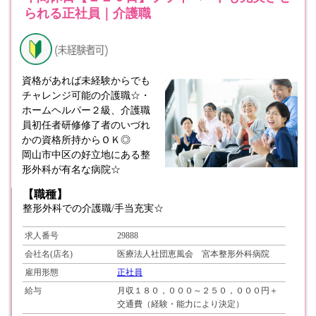
られる正社員｜介護職
資格があれば未経験からでも
チャレンジ可能の介護職☆・
ホームヘルパー２級、介護職
員初任者研修修了者のいづれ
かの資格所持からＯＫ◎
岡山市中区の好立地にある整
形外科が有名な病院☆
【職種】
整形外科での介護職/手当充実☆
求人番号
29888
会社名(店名)
医療法人社団恵風会 宮本整形外科病院
雇用形態
正社員
給与
月収１８０，０００～２５０，０００円＋
交通費（経験・能力により決定）