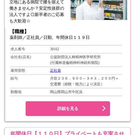
立地にある病院で腰を据えて
働きませんか？安定性抜群の
法人ですよ◎新卒者のご応募
も大歓迎☆
【職種】
薬剤師／正社員／日勤、年間休日１１９日
求人番号
30162
会社名(店名)
公益財団法人林精神医学研究所
(付属林道倫精神科神経科病院)
雇用形態
正社員
給与
月収２３６，９００～３４３，２００円＋
交通費（経験・能力により決定）
勤務地
岡山県岡山市中区浜
詳細を見る
年間休日【１１０日】プライベートも充実させ