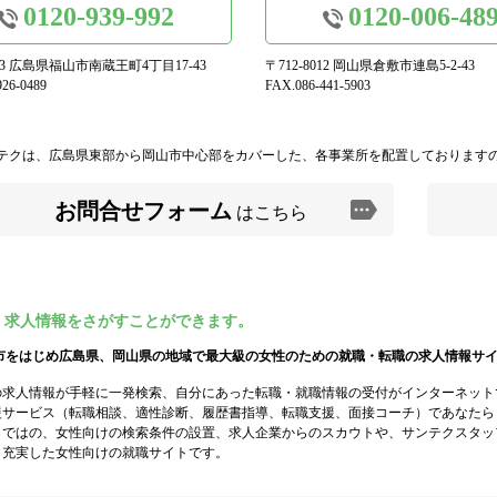
0120-939-992
0120-006-48
973 広島県福山市南蔵王町4丁目17-43
〒712-8012 岡山県倉敷市連島5-2-43
26-0489
FAX.086-441-5903
テクは、広島県東部から岡山市中心部をカバーした、各事業所を配置しております
お問合せフォーム
はこちら
・求人情報をさがすことができます。
市をはじめ広島県、岡山県の地域で最大級の女性のための就職・転職の求人情報サ
の求人情報が手軽に一発検索、自分にあった転職・就職情報の受付がインターネット
援サービス（転職相談、適性診断、履歴書指導、転職支援、面接コーチ）であなたら
らではの、女性向けの検索条件の設置、求人企業からのスカウトや、サンテクスタッ
も充実した女性向けの就職サイトです。