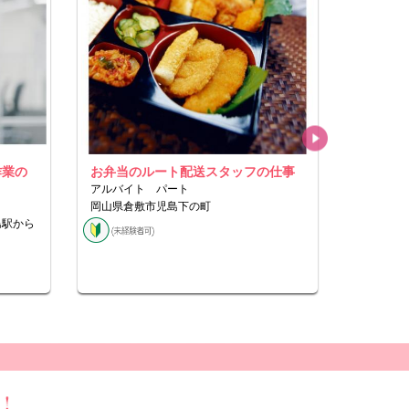
作業の
お弁当のルート配送スタッフの仕事
大型タン
アルバイト パート
正社員
岡山県倉敷市児島下の町
岡山県倉
島駅から