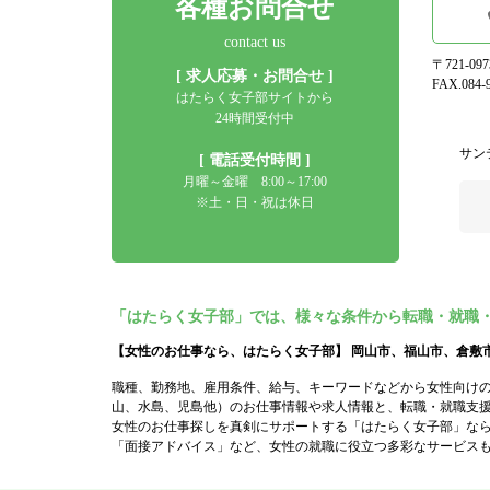
各種お問合せ
contact us
〒721-0
[ 求人応募・お問合せ ]
FAX.084-9
はたらく女子部サイトから
24時間受付中
サン
[ 電話受付時間 ]
月曜～金曜 8:00～17:00
※土・日・祝は休日
「はたらく女子部」では、様々な条件から転職・就職
【女性のお仕事なら、はたらく女子部】 岡山市、福山市、倉敷
職種、勤務地、雇用条件、給与、キーワードなどから女性向け
山、水島、児島他）のお仕事情報や求人情報と、転職・就職支
女性のお仕事探しを真剣にサポートする「はたらく女子部」な
「面接アドバイス」など、女性の就職に役立つ多彩なサービス