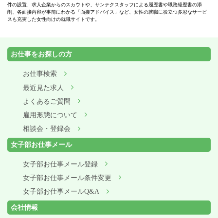
件の設置、求人企業からのスカウトや、サンテクスタッフによる履歴書や職務経歴書の添
削、各面接内容が事前にわかる「面接アドバイス」など、女性の就職に役立つ多彩なサービ
スも充実した女性向けの就職サイトです。
お仕事をお探しの方
お仕事検索
最近見た求人
よくあるご質問
雇用形態について
相談会・登録会
女子部お仕事メール
女子部お仕事メール登録
女子部お仕事メール条件変更
女子部お仕事メールQ&A
会社情報