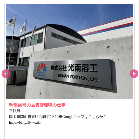
幹部候補の品質管理職の仕事
正社員
岡山県岡山市東区九蟠1119-15※Googleマップはこちらから
https://bit.ly/2Ftwxdu