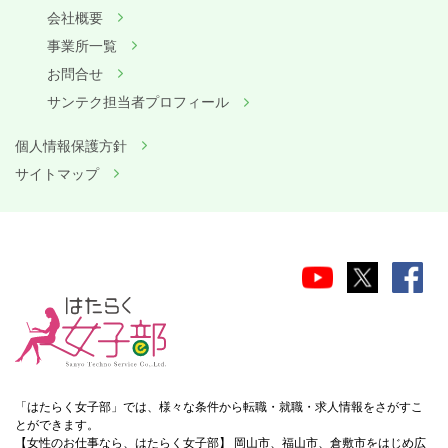
会社概要
事業所一覧
お問合せ
サンテク担当者プロフィール
個人情報保護方針
サイトマップ
「はたらく女子部」では、様々な条件から転職・就職・求人情報をさがすこ
とができます。
【女性のお仕事なら、はたらく女子部】 岡山市、福山市、倉敷市をはじめ広