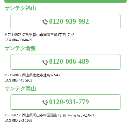
サンテク福山
0120-939-992
〒721-0973 広島県福山市南蔵王町4丁目17-43
FAX.084-926-0489
サンテク倉敷
0120-006-489
〒712-8012 岡山県倉敷市連島5-2-43
FAX.086-441-5903
サンテク岡山
0120-931-779
〒703-8236 岡山県岡山市中区国富1丁目14-2 みらいビル1F
FAX.086-273-1089