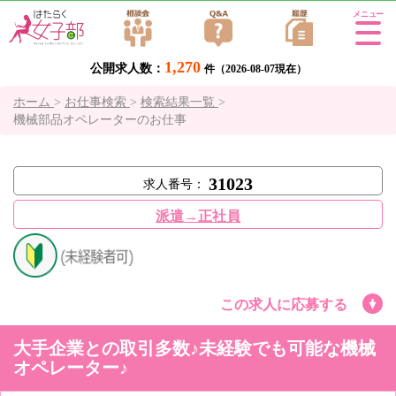
Tog
gle
1,270
公開求人数：
navi
件（2026-08-07現在）
gati
ホーム
>
お仕事検索
>
検索結果一覧
>
on
機械部品オペレーターのお仕事
31023
求人番号：
派遣→正社員
この求人に応募する
大手企業との取引多数♪未経験でも可能な機械
オペレーター♪