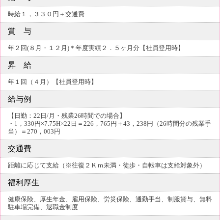
時給１，３３０円＋交通費
賞 与
年２回(８月・１２月)＊年度実績２．５ヶ月分【社員登用時】
昇 給
年１回（４月）【社員登用時】
給与例
【日勤：22日/月・残業26時間での場合】
・1，330円×7.75H×22日＝226，765円＋43，238円（26時間分の残業手
当）＝270，003円
交通費
距離に応じて支給（※往復２Ｋｍ未満・徒歩・自転車は支給対象外）
福利厚生
健康保険、厚生年金、雇用保険、労災保険、通勤手当、制服貸与、無料
駐車場完備、退職金制度