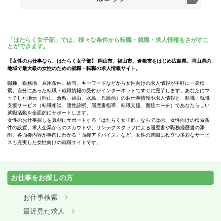
「はたらく女子部」では、様々な条件から転職・就職・求人情報をさがすこ
とができます。
【女性のお仕事なら、はたらく女子部】 岡山市、福山市、倉敷市をはじめ広島県、岡山県の
地域で最大級の女性のための就職・転職の求人情報サイト。
職種、勤務地、雇用条件、給与、キーワードなどから女性向けの求人情報が手軽に一発検
索、自分にあった転職・就職情報の受付がインターネットですぐに完了します。あなたにマ
ッチした地元（岡山、倉敷、福山、水島、児島他）のお仕事情報や求人情報と、転職・就職
支援サービス（転職相談、適性診断、履歴書指導、転職支援、面接コーチ）であなたらしい
就職活動を全面的にサポートします。
女性のお仕事探しを真剣にサポートする「はたらく女子部」ならではの、女性向けの検索条
件の設置、求人企業からのスカウトや、サンテクスタッフによる履歴書や職務経歴書の添
削、各面接内容が事前にわかる「面接アドバイス」など、女性の就職に役立つ多彩なサービ
スも充実した女性向けの就職サイトです。
お仕事をお探しの方
お仕事検索
最近見た求人