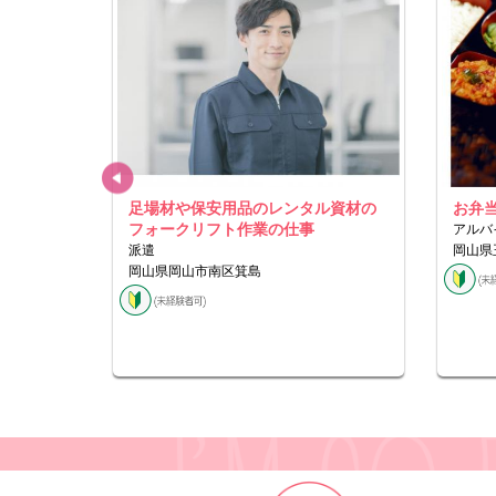
業で働き
足場材や保安用品のレンタル資材の
お弁
ー専属大
フォークリフト作業の仕事
アルバ
派遣
岡山県
岡山県岡山市南区箕島
gleマップ
U