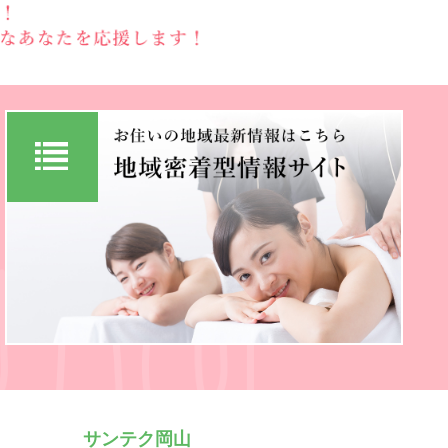
サンテク岡山