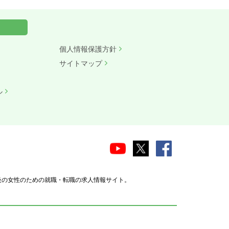
個人情報保護方針
サイトマップ
ル
級の女性のための就職・転職の求人情報サイト。