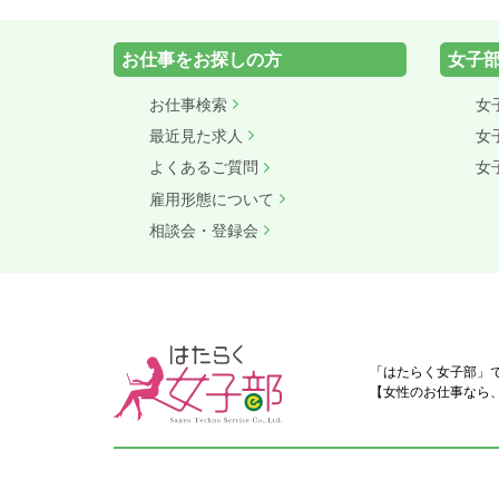
お仕事をお探しの方
女子
お仕事検索
女
最近見た求人
女
よくあるご質問
女
雇用形態について
相談会・登録会
「はたらく女子部」
【女性のお仕事なら