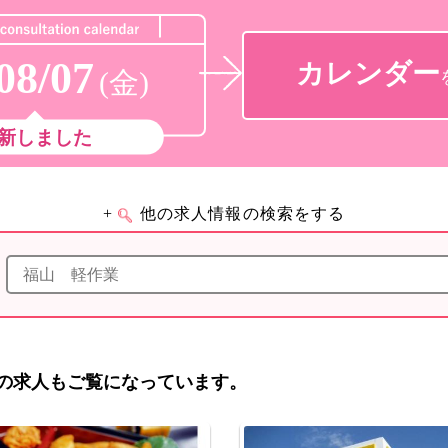
08/07
カレンダー
(金)
新しました
+
他の求人情報の検索をする
の求人もご覧になっています。