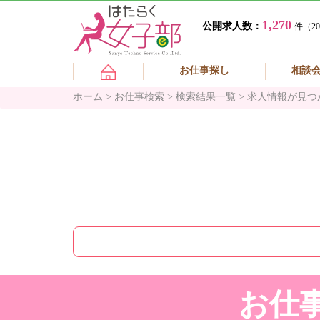
1,270
公開求人数：
件（20
お仕事探し
相談
ホーム
>
お仕事検索
>
検索結果一覧
>
求人情報が見つ
お仕