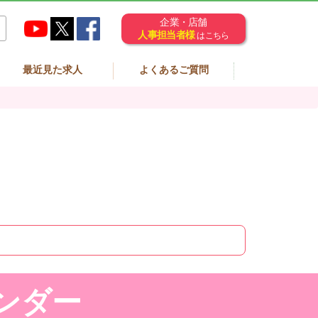
企業・店舗
人事担当者様
はこちら
最近見た求人
よくあるご質問
ンダー