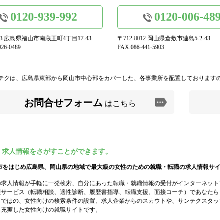
0120-939-992
0120-006-48
973 広島県福山市南蔵王町4丁目17-43
〒712-8012 岡山県倉敷市連島5-2-43
26-0489
FAX.086-441-5903
テクは、広島県東部から岡山市中心部をカバーした、各事業所を配置しております
お問合せフォーム
はこちら
・求人情報をさがすことができます。
市をはじめ広島県、岡山県の地域で最大級の女性のための就職・転職の求人情報サ
の求人情報が手軽に一発検索、自分にあった転職・就職情報の受付がインターネット
援サービス（転職相談、適性診断、履歴書指導、転職支援、面接コーチ）であなたら
らではの、女性向けの検索条件の設置、求人企業からのスカウトや、サンテクスタッ
も充実した女性向けの就職サイトです。