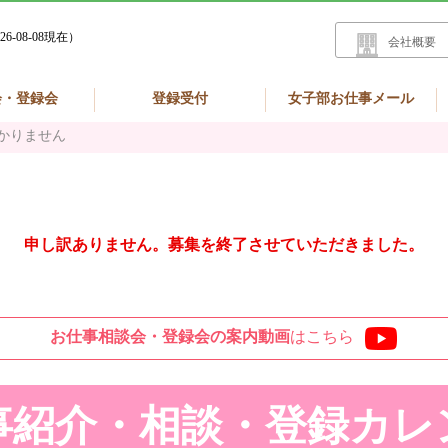
26-08-08現在）
会社概要
会・登録会
登録受付
女子部お仕事メール
かりません
申し訳ありません。募集を終了させていただきました。
お仕事相談会・登録会の
案内動画
はこちら
事紹介・相談・登録
カレ