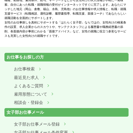
職種、勤務地、雇用条件、給与、キーワードなどから女性向けの求人情報が手軽に一発検
索、自分にあった転職・就職情報の受付がインターネットですぐに完了します。あなたにマ
ッチした地元（岡山、倉敷、福山、水島、児島他）のお仕事情報や求人情報と、転職・就職
支援サービス（転職相談、適性診断、履歴書指導、転職支援、面接コーチ）であなたらしい
就職活動を全面的にサポートします。
女性のお仕事探しを真剣にサポートする「はたらく女子部」ならではの、女性向けの検索条
件の設置、求人企業からのスカウトや、サンテクスタッフによる履歴書や職務経歴書の添
削、各面接内容が事前にわかる「面接アドバイス」など、女性の就職に役立つ多彩なサービ
スも充実した女性向けの就職サイトです。
お仕事をお探しの方
お仕事検索
最近見た求人
よくあるご質問
雇用形態について
相談会・登録会
女子部お仕事メール
女子部お仕事メール登録
女子部お仕事メール条件変更