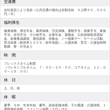
交通費
会社規定により支給（公共交通の場合は全額支給 ※上限５０，０００
円／月）
福利厚生
健康保険、厚生年金、雇用保険、労災保険、通勤手当、残業手当、家族
手当、住宅手当、その他手当、企業年金、退職金、公的資格取得奨励
金、各種養成講座、通信講座、持株会、ノー残業デー、サークル活動、
育児休業（取得率１００％：前年実績）、介護休業、育児・介護短時間
勤務、寮・社宅あり
時 間
フレックスタイム制度
（フレキシブルタイム ７：００～２０：００、コアタイム １１：０
０～１６：００）
休 日
土、日、祝
休 暇
夏季、ＧＷ、年末年始、慶弔、産前産後休暇、子の看護・介護休暇、１
週間連続休暇、ファミリー休暇（５日）ほか