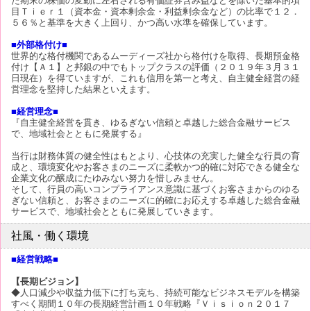
た期末の株価の変動に左右される有価証券含み益などを除いた基本的項
目Ｔｉｅｒ１（資本金・資本剰余金・利益剰余金など）の比率で１２．
５６％と基準を大きく上回り、かつ高い水準を確保しています。
■外部格付け■
世界的な格付機関であるムーディーズ社から格付けを取得、長期預金格
付け【Ａ１】と邦銀の中でもトップクラスの評価（２０１９年３月３１
日現在）を得ていますが、これも信用を第一と考え、自主健全経営の経
営理念を堅持した結果といえます。
■経営理念■
『自主健全経営を貫き、ゆるぎない信頼と卓越した総合金融サービス
で、地域社会とともに発展する』
当行は財務体質の健全性はもとより、心技体の充実した健全な行員の育
成と、環境変化やお客さまのニーズに柔軟かつ的確に対応できる健全な
企業文化の醸成にたゆみない努力を惜しみません。
そして、行員の高いコンプライアンス意識に基づくお客さまからのゆる
ぎない信頼と、お客さまのニーズに的確にお応えする卓越した総合金融
サービスで、地域社会とともに発展していきます。
社風・働く環境
■経営戦略■
【長期ビジョン】
◆人口減少や収益力低下に打ち克ち、持続可能なビジネスモデルを構築
すべく期間１０年の長期経営計画１０年戦略『Ｖｉｓｉｏｎ２０１７