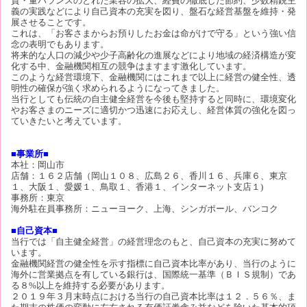
質・量バランスのとれた業容の拡大、経費の徹底した節約、少数精鋭主
義の実践などにより自己資本の充実を図り、盤石な経営基盤を維持・発
展させることです。
これは、「お客さまからお預りしたお金は命がけで守る」という強い信
念の表明でもあります。
将来的な人口の減少や少子高齢化の進展などにより地域の経済構造が変
化する中、金融機関相互の競争はますます激化しています。
このような経営環境下、金融機関にはこれまで以上に経営の健全性、透
明性の確保が強く求められるようになってきました。
当行としても伝統の自主健全経営を今後も堅持すると同時に、環境変化
やお客さまのニーズに適切かつ迅速にお応えし、経営体質の強化を図っ
ていきたいと考えています。
■事業所■
本社：岡山市
店舗：１６２店舗（岡山１０８、広島２６、香川１６、兵庫６、東京
１、大阪１、愛媛１、鳥取１、香港１、インターネット支店１)
事務所：東京
海外駐在員事務所：ニューヨーク、上海、シンガポール、バンコク
■自己資本■
当行では「自主健全経営」の経営理念のもと、自己資本の充実に努めて
います。
金融機関経営の健全性を示す指標に自己資本比率があり、当行のように
海外に営業拠点を有している銀行は、国際統一基準（ＢＩＳ規制）であ
る８%以上を維持する必要があります。
２０１９年３月末時点における当行の自己資本比率は１２．５６％、ま