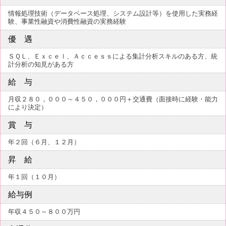
情報処理技術（データベース処理、システム設計等）を使用した実務経
験、事業性融資や消費性融資の実務経験
優 遇
ＳＱＬ、Ｅｘｃｅｌ、Ａｃｃｅｓｓによる集計分析スキルのある方、統
計分析の知見がある方
給 与
月収２８０，０００～４５０，０００円＋交通費（面接時に経験・能力
により決定）
賞 与
年２回（６月、１２月）
昇 給
年１回（１０月）
給与例
年収４５０～８００万円