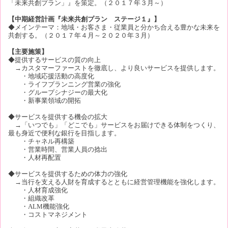
「未来共創プラン」』を策定。（２０１７年３月～）
【中期経営計画『未来共創プラン ステージ１』】
◆メインテーマ：地域・お客さま・従業員と分かち合える豊かな未来を
共創する。（２０１７年４月～２０２０年３月）
【主要施策】
◆提供するサービスの質の向上
→カスタマーファーストを徹底し、より良いサービスを提供します。
・地域応援活動の高度化
・ライフプランニング営業の強化
・グループシナジーの最大化
・新事業領域の開拓
◆サービスを提供する機会の拡大
→「いつでも」「どこでも」サービスをお届けできる体制をつくり、
最も身近で便利な銀行を目指します。
・チャネル再構築
・営業時間、営業人員の捻出
・人材再配置
◆サービスを提供するための体力の強化
→当行を支える人財を育成するとともに経営管理機能を強化します。
・人材育成強化
・組織改革
・ALM機能強化
・コストマネジメント