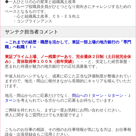
◆一人ひとりの心の変革と組織風土改革
→グループ役職員全員がひとつとなり前向きにチャレンジするための
ベースとなるものです。
・心と組織風土改革、ＣＳ・ＥＳ向上
・コンプラインアンス
サンテク担当者コメント
～これまでの経歴・職歴を活かして、東証一部上場の地方銀行の「専門
職」へ転職！！～
東証プライム上場、ノー残業デーあり、完全週休２日制（土日祝完全休
み）、育休取得率１００％（前年実績）
・・・と、安定した経営基盤・
恵まれた待遇が魅力の地方銀行での正社員募集です。
中途入社のハンデもなく、成果に応じた正当な評価制度が整備されてい
ますので、地元・岡山に根付きながら長期的にキャリアを積んでいただ
けます。
地元・岡山からのご応募だけでなく、
岡山へのＩターン・Ｕターン・Ｊ
ターン
を考えられている方からのご応募もお待ちしています♪
ご興味を持たれたら、まずは一度お気軽にお問い合わせください。
求人に関するご質問だけでも大歓迎ですよ！
こちらのお仕事の相談、その他のお仕事情報が気になる方は、お仕事相
談会・出張登録会もご活用ください。