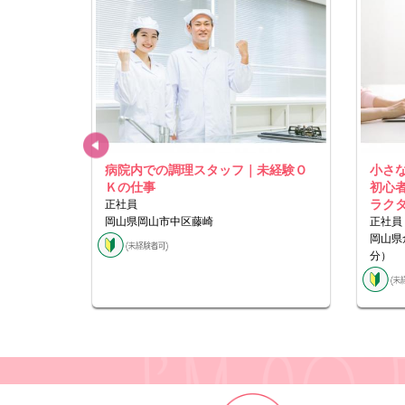
タントス
病院内での調理スタッフ｜未経験Ｏ
小さ
Ｋの仕事
初心
正社員
ラク
育館から車
岡山県岡山市中区藤崎
正社員
学校から車
岡山県
分）