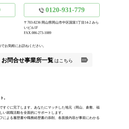
9
0120-931-779
〒703-8236 岡山県岡山市中区国富1丁目14-2 みら
いビル1F
FAX.086-273-1089
のでお気軽にお訪ねください。
お問合せ事業所一覧
はこちら
イト。
ですぐに完了します。あなたにマッチした地元（岡山、倉敷、福
しい就職活動を全面的にサポートします。
フによる履歴書や職務経歴書の添削、各面接内容が事前にわかる