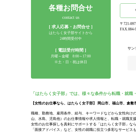
各種お問合せ
contact us
〒721-0
[ 求人応募・お問合せ ]
FAX.084-9
はたらく女子部サイトから
24時間受付中
サン
[ 電話受付時間 ]
月曜～金曜 8:00～17:00
※土・日・祝は休日
「はたらく女子部」では、様々な条件から転職・就職
【女性のお仕事なら、はたらく女子部】 岡山市、福山市、倉敷
職種、勤務地、雇用条件、給与、キーワードなどから女性向け
山、水島、児島他）のお仕事情報や求人情報と、転職・就職支
女性のお仕事探しを真剣にサポートする「はたらく女子部」な
「面接アドバイス」など、女性の就職に役立つ多彩なサービス