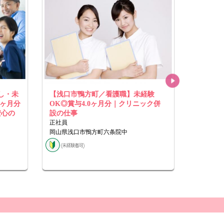
し・未
【浅口市鴨方町／看護職】未経験
看護助手
4ヶ月分
OK◎賞与4.0ヶ月分｜クリニック併
可能）の
安心の
設の仕事
正社員
正社員
岡山県岡
岡山県浅口市鴨方町六条院中