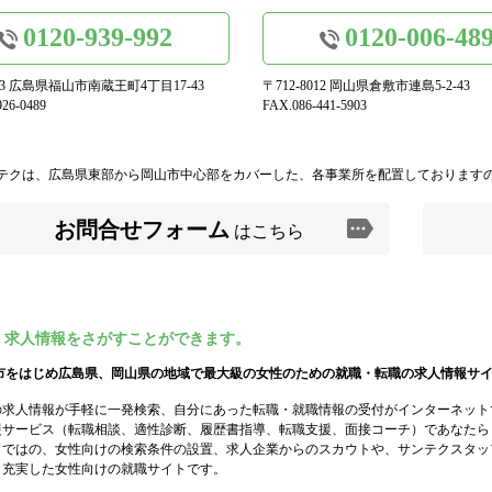
0120-939-992
0120-006-48
973 広島県福山市南蔵王町4丁目17-43
〒712-8012 岡山県倉敷市連島5-2-43
26-0489
FAX.086-441-5903
テクは、広島県東部から岡山市中心部をカバーした、各事業所を配置しております
お問合せフォーム
はこちら
・求人情報をさがすことができます。
市をはじめ広島県、岡山県の地域で最大級の女性のための就職・転職の求人情報サ
の求人情報が手軽に一発検索、自分にあった転職・就職情報の受付がインターネット
援サービス（転職相談、適性診断、履歴書指導、転職支援、面接コーチ）であなたら
らではの、女性向けの検索条件の設置、求人企業からのスカウトや、サンテクスタッ
も充実した女性向けの就職サイトです。