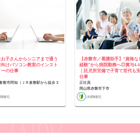
なお子さんからシニアまで通う
【赤磐市／看護助手】“資格な
者向けパソコン教室のインスト
経験”から病院勤務へ◎賞与4.
ターの仕事
｜託児所完備で子育て世代も
仕事
倉敷市阿知（ＪＲ倉敷駅から徒歩３
正社員
岡山県赤磐市下市