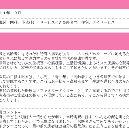
１１年１０月
機関（内科、小児科）、サービス付き高齢者向け住宅、デイサービス
様と高齢者にはそれぞれ特有の病気があり、この世代の医療ニーズに応える
またそれに加えて注力するのが青壮年世代の健康管理です。
病気と縁がない人の脳梗塞・心筋梗塞、生活習慣病による将来の疾病の心配
に取り組み、将来の健康な暮らしを手にして頂きたいと願います。その日常
医院の目指す医療は、「小児」「青壮年」「高齢者」という各世代での治す
して実践することです。これはお子様から高齢者まで「生涯を通じた真のか
ております。
世代の連続した医療は「ファミリードクター」としてご家族ぐるみでご利用
患者様やご家族様の暮らしを理解している点にあり、そこから見えてくる病
となります。
長コメント～
身、子どもの頃は人一倍からだが弱く、当時両親にはすいぶんと心配を掛け
治療してくれたおかげで元気になりました。「お医者さんて何てありがたい
ドクターとなって「目の前の患者様は自分の親兄弟」だと思うことを信念と