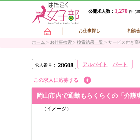
1,270
公開求人数：
件（20
お仕事探し
相談
ホーム
>
お仕事検索
>
検索結果一覧
>
サービス付き高
28608
アルバイト
パート
求人番号：
この求人に応募する
岡山市内で通勤もらくらくの「介護
（イメージ）