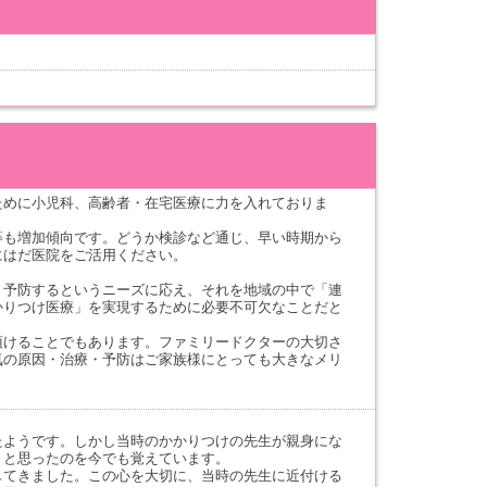
ために小児科、高齢者・在宅医療に力を入れておりま
等も増加傾向です。どうか検診など通じ、早い時期から
にはだ医院をご活用ください。
・予防するというニーズに応え、それを地域の中で「連
かりつけ医療」を実現するために必要不可欠なことだと
頂けることでもあります。ファミリードクターの大切さ
気の原因・治療・予防はご家族様にとっても大きなメリ
たようです。しかし当時のかかりつけの先生が親身にな
」と思ったのを今でも覚えています。
してきました。この心を大切に、当時の先生に近付ける