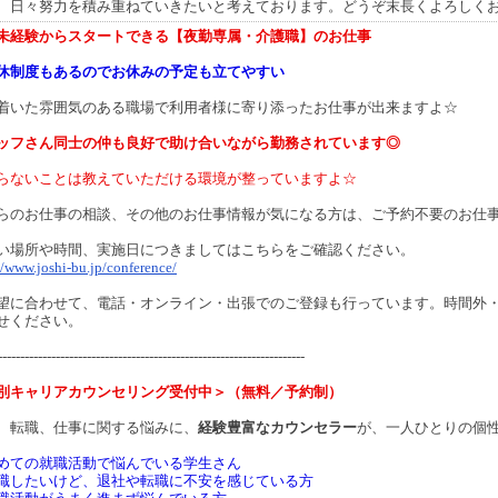
、日々努力を積み重ねていきたいと考えております。どうぞ末長くよろしく
未経験からスタートできる【夜勤専属・介護職】のお仕事
休制度もあるのでお休みの予定も立てやすい
着いた雰囲気のある職場で利用者様に寄り添ったお仕事が出来ますよ☆
ッフさん同士の仲も良好で助け合いながら勤務されています◎
らないことは教えていただける環境が整っていますよ☆
らのお仕事の相談、その他のお仕事情報が気になる方は、ご予約不要のお仕
い場所や時間、実施日につきましてはこちらをご確認ください。
//www.joshi-bu.jp/conference/
望に合わせて、電話・オンライン・出張でのご登録も行っています。時間外
せください。
---------------------------------------------------------------------
別キャリアカウンセリング受付中＞（無料／予約制）
、転職、仕事に関する悩みに、
経験豊富なカウンセラー
が、一人ひとりの個
めての就職活動で悩んでいる学生さん
職したいけど、退社や転職に不安を感じている方