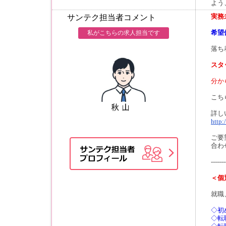
よう
実務
サンテク担当者コメント
希望
私がこちらの求人担当です
落ち
スタ
分か
こち
詳し
http:
ご要
合わ
-------
＜個
就職
◇初
◇転