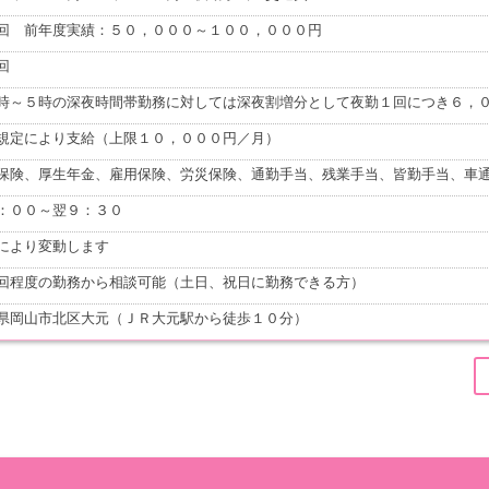
回 前年度実績：５０，０００～１００，０００円
回
時～５時の深夜時間帯勤務に対しては深夜割増分として夜勤１回につき６，
規定により支給（上限１０，０００円／月）
保険、厚生年金、雇用保険、労災保険、通勤手当、残業手当、皆勤手当、車
：００～翌９：３０
により変動します
回程度の勤務から相談可能（土日、祝日に勤務できる方）
県岡山市北区大元（ＪＲ大元駅から徒歩１０分）