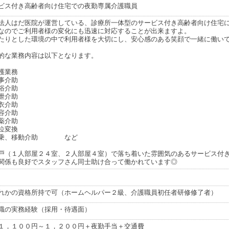
ビス付き高齢者向け住宅での夜勤専属介護職員
法人はだ医院が運営している、診療所一体型のサービス付き高齢者向け住宅
なのでご利用者様の変化にも迅速に対応することが出来ますよ。
たりとした環境の中で利用者様を大切にし、安心感のある笑顔で一緒に働い
的な業務内容は以下となります。
護業務
事介助
浴介助
泄介助
衣介助
容介助
薬介助
位変換
移乗、移動介助 など
戸（１人部屋２４室、２人部屋４室）で落ち着いた雰囲気のあるサービス付
関係も良好でスタッフさん同士助け合って働かれています◎
れかの資格所持で可（ホームヘルパー２級、介護職員初任者研修修了者）
職の実務経験（採用・待遇面）
１，１００円～１，２００円＋夜勤手当＋交通費