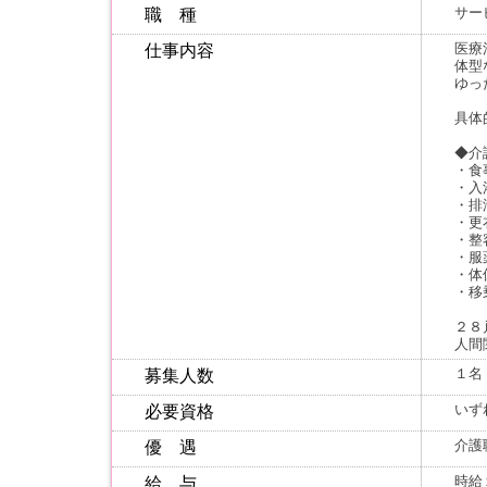
サー
職 種
医療
仕事内容
体型
ゆっ
具体
◆介
・食
・入
・排
・更
・整
・服
・体
・
２８
人間
１名
募集人数
いず
必要資格
介護
優 遇
時給
給 与