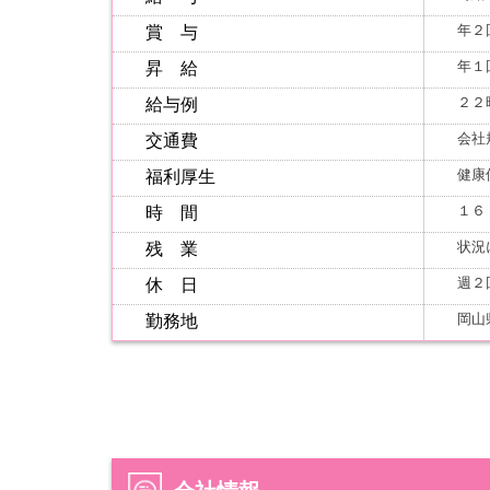
年２
賞 与
年１
昇 給
２２
給与例
会社
交通費
健康
福利厚生
１６
時 間
状況
残 業
週２
休 日
岡山
勤務地