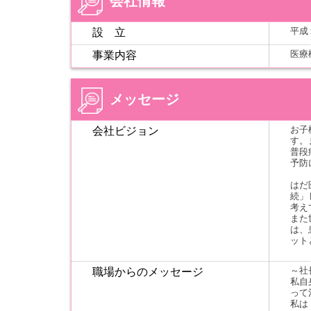
会社情報
平成
設 立
医療
事業内容
メッセージ
お子
会社ビジョン
す。
普段
予防
はだ
続」
考え
また
は、
ット
～社
職場からのメッセージ
私自
って
私は