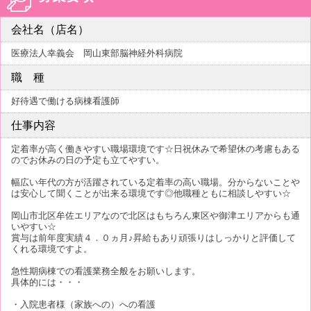
会社名（店名）
医療法人幸義会 岡山東部脳神経外科病院
職 種
好待遇で働ける病棟看護師
仕事内容
定着率が高く働きやすい職場環境です☆日祝休みで希望休の考慮もある
のでお休みの日の予定も立てやすい。
幅広い年代の方が活躍されている定着率の高い職場。分からないことや
は安心して聞くことが出来る環境です◎他職種ともに相談しやすい☆
岡山市北区牟佐エリアなので北区はもちろん東区や御津エリアからも通
いやすい☆
賞与は前年度実績４．０ヵ月♪昇給もあり頑張りはしっかりと評価して
くれる環境ですよ。
急性期病棟での看護業務全般をお願いします。
具体的には・・・
・入院患者様（家族への）への看護