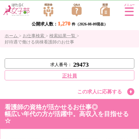
Tog
gle
1,270
公開求人数：
navi
件（2026-08-09現在）
gati
ホーム
>
お仕事検索
>
検索結果一覧
>
on
好待遇で働ける病棟看護師のお仕事
29473
求人番号：
正社員
この求人に応募する
看護師の資格が活かせるお仕事◎
幅広い年代の方が活躍中。高収入を目指せる
☆