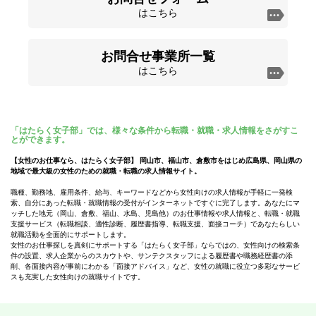
はこちら
お問合せ事業所一覧
はこちら
「はたらく女子部」では、様々な条件から転職・就職・求人情報をさがすこ
とができます。
【女性のお仕事なら、はたらく女子部】 岡山市、福山市、倉敷市をはじめ広島県、岡山県の
地域で最大級の女性のための就職・転職の求人情報サイト。
職種、勤務地、雇用条件、給与、キーワードなどから女性向けの求人情報が手軽に一発検
索、自分にあった転職・就職情報の受付がインターネットですぐに完了します。あなたにマ
ッチした地元（岡山、倉敷、福山、水島、児島他）のお仕事情報や求人情報と、転職・就職
支援サービス（転職相談、適性診断、履歴書指導、転職支援、面接コーチ）であなたらしい
就職活動を全面的にサポートします。
女性のお仕事探しを真剣にサポートする「はたらく女子部」ならではの、女性向けの検索条
件の設置、求人企業からのスカウトや、サンテクスタッフによる履歴書や職務経歴書の添
削、各面接内容が事前にわかる「面接アドバイス」など、女性の就職に役立つ多彩なサービ
スも充実した女性向けの就職サイトです。