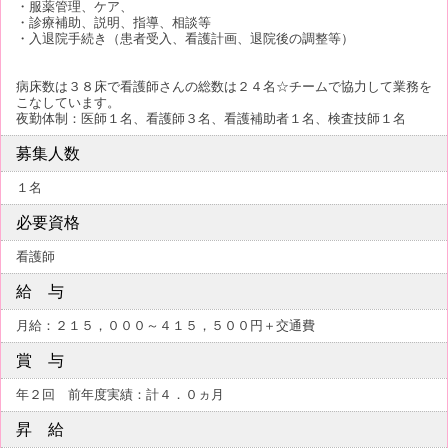
・服薬管理、ケア、
・診療補助、説明、指導、相談等
・入退院手続き（患者受入、看護計画、退院後の調整等）
病床数は３８床で看護師さんの総数は２４名☆チームで協力して業務を
こなしています。
夜勤体制：医師１名、看護師３名、看護補助者１名、検査技師１名
募集人数
１名
必要資格
看護師
給 与
月給：２１５，０００～４１５，５００円＋交通費
賞 与
年２回 前年度実績：計４．０ヵ月
昇 給