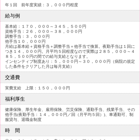
年１回 前年度実績：３，０００円程度
給与例
基本給：１７０，０００～３４５，５００円
資格手当：２６，０００～３８，０００円
調整手当：３，０００円
他手当１０，０００円
月給は基本給＋資格手当＋調整手当＋他手当で換算。夜勤手当は１回に
つき１４，０００円。月平均５回程度なので実際は２８５，０００～４
８５，５００円の間での給与支給となります。
インセンティブ制度あり：５，０００円～３０，０００円（病院の規定
した条件をクリアした月は毎月支給）
交通費
実費支給 上限：１５０，０００円
福利厚生
健康保険、厚生年金、雇用保険、労災保険、通勤手当、残業手当、その
他手当(夜勤手当：１４，０００円／回（月平均５回）)、車通勤可、制
服貸与、退職金制度
時 間