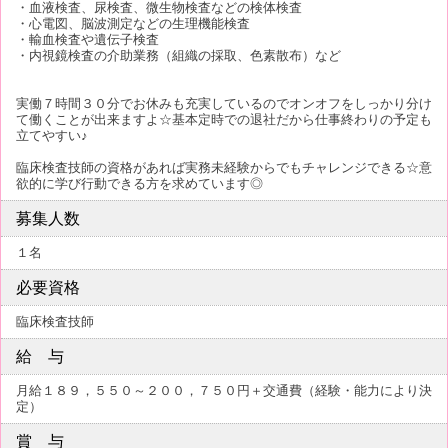
・血液検査、尿検査、微生物検査などの検体検査
・心電図、脳波測定などの生理機能検査
・輸血検査や遺伝子検査
・内視鏡検査の介助業務（組織の採取、色素散布）など
実働７時間３０分でお休みも充実しているのでオンオフをしっかり分け
て働くことが出来ますよ☆基本定時での退社だから仕事終わりの予定も
立てやすい♪
臨床検査技師の資格があれば実務未経験からでもチャレンジできる☆意
欲的に学び行動できる方を求めています◎
募集人数
１名
必要資格
臨床検査技師
給 与
月給１８９，５５０～２００，７５０円＋交通費（経験・能力により決
定）
賞 与