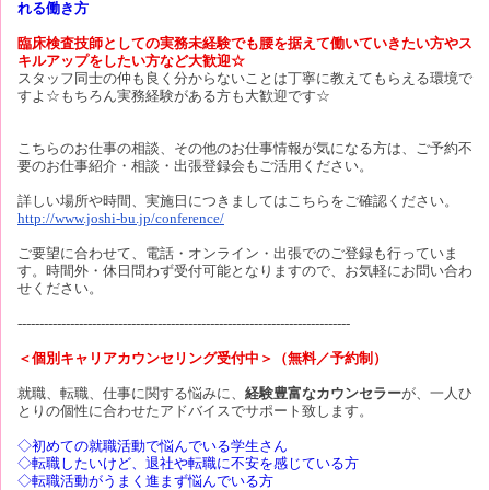
れる働き方
臨床検査技師としての実務未経験でも腰を据えて働いていきたい方やス
キルアップをしたい方など大歓迎☆
スタッフ同士の仲も良く分からないことは丁寧に教えてもらえる環境で
すよ☆もちろん実務経験がある方も大歓迎です☆
こちらのお仕事の相談、その他のお仕事情報が気になる方は、ご予約不
要のお仕事紹介・相談・出張登録会もご活用ください。
詳しい場所や時間、実施日につきましてはこちらをご確認ください。
http://www.joshi-bu.jp/conference/
ご要望に合わせて、電話・オンライン・出張でのご登録も行っていま
す。時間外・休日問わず受付可能となりますので、お気軽にお問い合わ
せください。
----------------------------------------------------------------------------
＜個別キャリアカウンセリング受付中＞（無料／予約制）
就職、転職、仕事に関する悩みに、
経験豊富なカウンセラー
が、一人ひ
とりの個性に合わせたアドバイスでサポート致します。
◇初めての就職活動で悩んでいる学生さん
◇転職したいけど、退社や転職に不安を感じている方
◇転職活動がうまく進まず悩んでいる方