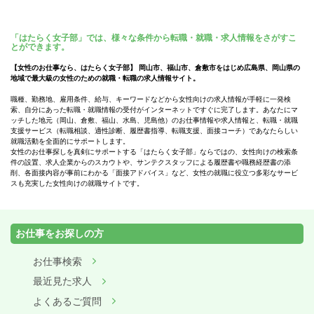
「はたらく女子部」では、様々な条件から転職・就職・求人情報をさがすこ
とができます。
【女性のお仕事なら、はたらく女子部】 岡山市、福山市、倉敷市をはじめ広島県、岡山県の
地域で最大級の女性のための就職・転職の求人情報サイト。
職種、勤務地、雇用条件、給与、キーワードなどから女性向けの求人情報が手軽に一発検
索、自分にあった転職・就職情報の受付がインターネットですぐに完了します。あなたにマ
ッチした地元（岡山、倉敷、福山、水島、児島他）のお仕事情報や求人情報と、転職・就職
支援サービス（転職相談、適性診断、履歴書指導、転職支援、面接コーチ）であなたらしい
就職活動を全面的にサポートします。
女性のお仕事探しを真剣にサポートする「はたらく女子部」ならではの、女性向けの検索条
件の設置、求人企業からのスカウトや、サンテクスタッフによる履歴書や職務経歴書の添
削、各面接内容が事前にわかる「面接アドバイス」など、女性の就職に役立つ多彩なサービ
スも充実した女性向けの就職サイトです。
お仕事をお探しの方
お仕事検索
最近見た求人
よくあるご質問