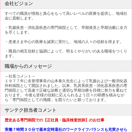
会社ビジョン
すべての職員が情熱と真心をもって高いレベルの医療を提供し、地域社
会に貢献します。
・乳腺疾患・消化器疾患の専門病院として、早期発見と早期治癒に全力
を尽くします。
・患者さま中心の医療を誠実に実行し、地域の人々の信頼を得ます。
・職員の相互信頼と協調によって、明るくやりがいのある職場をつくり
ます。
職場からのメッセージ
～社長コメント～
１９７７年に名誉理事長の山本泰久先生によって乳腺および一般消化器
外科病院として開設されました。以来、乳房系疾患・消化器系疾患の専
門病院として迅速で正確な診断と適切な早期治療を目標に努力を重ねて
おります。 今後も皆様の信頼に応えられるよう日々の研鑽を積みなが
ら「専門病院としての飛躍」を図りたいと願っております。
サンテク担当者コメント
歴史ある専門病院での【正社員・臨床検査技師】のお仕事
実働７時間３０分で基本定時退社のワークライフバランスも充実させら