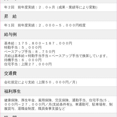
年２回 前年度実績：２．０ヶ月（成果・業績等により変動）
昇 給
年１回 前年度実績：２，０００～５，０００円程度
給与例
基本給：１７５，８００～１８７，０００円
特勤手当：５，０００円
ベースアップ手当：８，７５０円
月給は基本給＋特勤手当手当＋ベースアップ手当で換算しています。
待機手当：６，０００円
住宅手当：上限２７，０００円
交通費
会社規定により支給（上限５０，０００円／月）
福利厚生
健康保険、厚生年金、雇用保険、労災保険、通勤手当、住宅手当(５，
０００円～２７，０００円／月(支給条件有))、車通勤可、駐車場有、制
服貸与、退職金制度、職員食事支援など