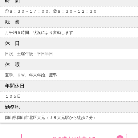
時 間
①８：３０～１７：００、②８：３０～１２：３０
残 業
月平均５時間、状況により変動します
休 日
日祝、土曜午後＋平日半日
休 暇
夏季、ＧＷ、年末年始、慶弔
年間休日
１０５日
勤務地
岡山県岡山市北区大元（ＪＲ大元駅から徒歩７分）