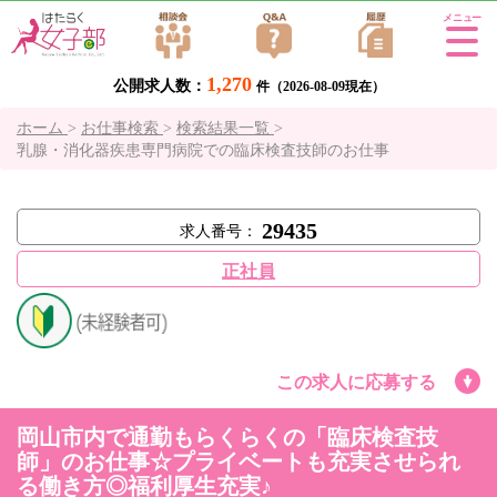
Tog
gle
1,270
公開求人数：
navi
件（2026-08-09現在）
gati
ホーム
>
お仕事検索
>
検索結果一覧
>
on
乳腺・消化器疾患専門病院での臨床検査技師のお仕事
29435
求人番号：
正社員
この求人に応募する
岡山市内で通勤もらくらくの「臨床検査技
師」のお仕事☆プライベートも充実させられ
る働き方◎福利厚生充実♪