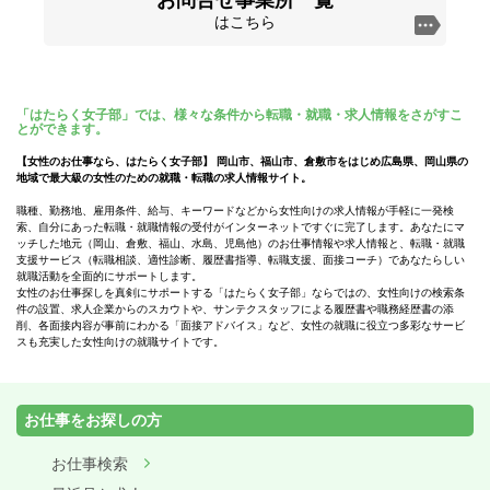
お問合せ事業所一覧
はこちら
「はたらく女子部」では、様々な条件から転職・就職・求人情報をさがすこ
とができます。
【女性のお仕事なら、はたらく女子部】 岡山市、福山市、倉敷市をはじめ広島県、岡山県の
地域で最大級の女性のための就職・転職の求人情報サイト。
職種、勤務地、雇用条件、給与、キーワードなどから女性向けの求人情報が手軽に一発検
索、自分にあった転職・就職情報の受付がインターネットですぐに完了します。あなたにマ
ッチした地元（岡山、倉敷、福山、水島、児島他）のお仕事情報や求人情報と、転職・就職
支援サービス（転職相談、適性診断、履歴書指導、転職支援、面接コーチ）であなたらしい
就職活動を全面的にサポートします。
女性のお仕事探しを真剣にサポートする「はたらく女子部」ならではの、女性向けの検索条
件の設置、求人企業からのスカウトや、サンテクスタッフによる履歴書や職務経歴書の添
削、各面接内容が事前にわかる「面接アドバイス」など、女性の就職に役立つ多彩なサービ
スも充実した女性向けの就職サイトです。
お仕事をお探しの方
お仕事検索