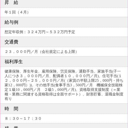
昇 給
年１回（４月）
給与例
想定年収例：３２４万円～５３２万円予定
交通費
２３，０００円／月（会社規定による上限）
福利厚生
健康保険、厚生年金、雇用保険、労災保険、通勤手当、家族手当(子一
人につき３，０００円／月、配偶者１０，０００円／月)、住宅手当(１
２，０００円～２５，０００円／月(（家賃の半額上限25，000円・持ち
家12，000円）))、その他手当(食事手当3，500円／月 機械保全技能検
定１級10，000円／月 ２級5，000円／月)、資格取得支援制度（＝業
種・業務に関連する資格取得は全面サポート）、財形貯蓄、退職金制度
有り
時 間
８：３０～１７：３０