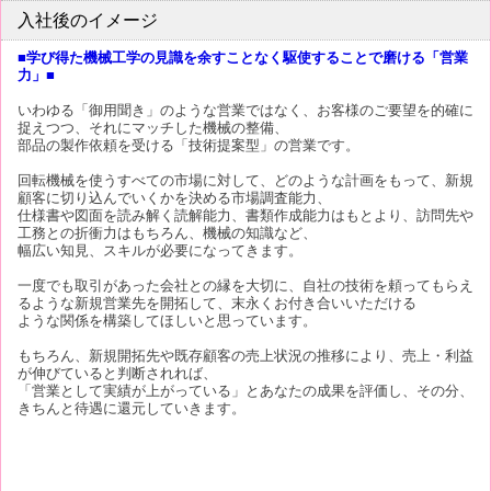
入社後のイメージ
■学び得た機械工学の見識を余すことなく駆使することで磨ける「営業
力」■
いわゆる「御用聞き」のような営業ではなく、お客様のご要望を的確に
捉えつつ、それにマッチした機械の整備、
部品の製作依頼を受ける「技術提案型」の営業です。
回転機械を使うすべての市場に対して、どのような計画をもって、新規
顧客に切り込んでいくかを決める市場調査能力、
仕様書や図面を読み解く読解能力、書類作成能力はもとより、訪問先や
工務との折衝力はもちろん、機械の知識など、
幅広い知見、スキルが必要になってきます。
一度でも取引があった会社との縁を大切に、自社の技術を頼ってもらえ
るような新規営業先を開拓して、末永くお付き合いいただける
ような関係を構築してほしいと思っています。
もちろん、新規開拓先や既存顧客の売上状況の推移により、売上・利益
が伸びていると判断されれば、
「営業として実績が上がっている」とあなたの成果を評価し、その分、
きちんと待遇に還元していきます。