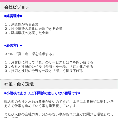
会社ビジョン
■経営理念■
１．創造性がある企業
２．経済情勢の変化に適応できる企業
３．職場環境の充実した企業
■経営方針■
３つの『真・進・深を追求する』
１．お客様に対して『真』のサービスとは？を問い続ける
２．会社と社員のレベル（領域）を一歩、『進』化させる
３．技術と技能の分野を一段と『深』く掘り下げる
社風・働く環境
■小規模であまり上下関係の激しくない職場です■
職人型の会社と思われる事が多いのですが、工学による技術に則した考
え方で仕事を進めていく事を重要視しています。
また少人数の会社の為、分からない事があれば直ぐに聞ける環境となっ