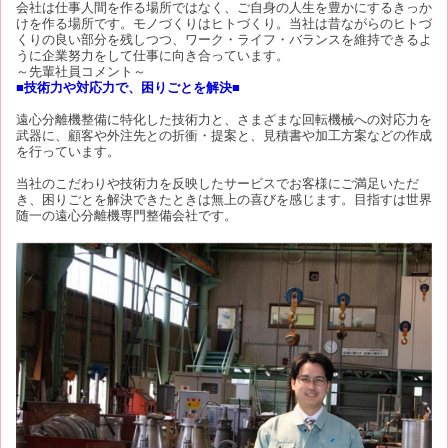
会社は仕事人間を作る場所ではなく、ご自身の人生を豊かにするきっか
けを作る場所です。モノづくりはヒトづくり。当社は昔ながらのヒトづ
くりの良い部分を残しつつ、ワーク・ライフ・バランスを維持できるよ
うに企業努力をして仕事に向き合っています。
～先輩社員コメント～
■技術力や対応力で、困りごとを解決■
遠心分離機整備に特化した技術力と、さまざまな回転機械への対応力を
武器に、顧客や外注先との折衝・提案と、見積書や加工方案などの作成
を行っています。
当社のこだわりや技術力を反映したサービスでお客様にご満足いただ
き、困りごとを解決できたときは無上の喜びを感じます。目指すは世界
随一の遠心分離機専門整備会社です。