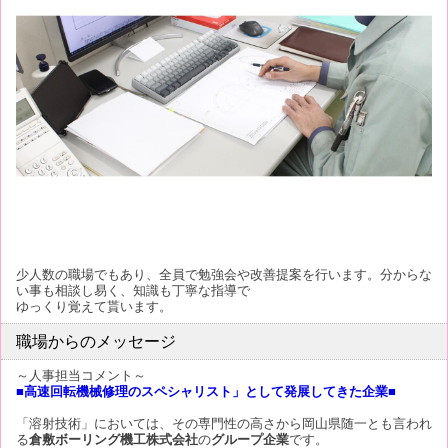
少人数の職場でもあり、全員で勉強会や改善提案を行います。分からな
い事も相談し易く、知識も丁寧な指導で
ゆっくり覚えて貰います。
職場からのメッセージ
～人事担当コメント～
■高速回転機械修理のスペシャリスト」として発展してきた企業■
「溶射技術」においては、その専門性の高さから岡山県随一とも言われ
る
倉敷ボーリング機工株式会社
の
グループ企業
です。