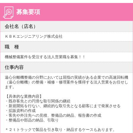
募集要項
会社名（店名）
ＫＢＫエンジニアリング株式会社
職 種
機械整備案件を受注する法人営業職を募集！！
仕事内容
遠心分離機整備の分野においては屈指の実績がある企業での高速回転機
（遠心分離機）の整備・補修・修理案件を獲得する法人営業をお任せし
ます。
【具体的な業務内容】
・既存客先との円滑な取引関係の継続
・新規開拓を行ない、継続的な取引先となる顧客にまで発展させる
・拡販資料の作成
・客先や外注先への見積、整備品の納品、報告書の作成
・整備品や部品の納品、引取り
＊２ｔトラックで製品を引き取り・納品するケースもあります。