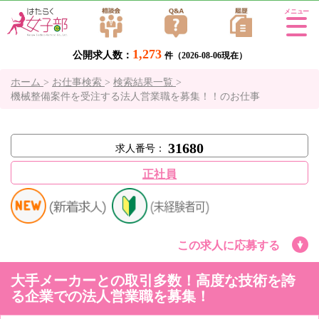
Tog
gle
1,273
公開求人数：
navi
件（2026-08-06現在）
gati
ホーム
>
お仕事検索
>
検索結果一覧
>
on
機械整備案件を受注する法人営業職を募集！！のお仕事
31680
求人番号：
正社員
この求人に応募する
大手メーカーとの取引多数！高度な技術を誇
る企業での法人営業職を募集！