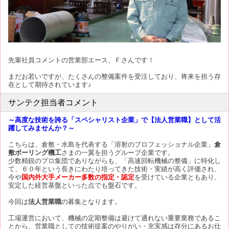
先輩社員コメントの営業部エース、Ｆさんです！
まだお若いですが、たくさんの整備案件を受注しており、将来を担う存
在として期待されています♪
サンテク担当者コメント
～高度な技術を誇る「スペシャリスト企業」で【法人営業職】として活
躍してみませんか？～
こちらは、倉敷・水島を代表する「溶射のプロフェッショナル企業」
倉
敷ボーリング機工
さまの一翼を担うグループ企業です。
少数精鋭のプロ集団でありながらも、「高速回転機械の整備」に特化し
て、６０年という長きにわたり培ってきた技術・実績が高く評価され、
今や
国内外大手メーカー多数の指定・認定
を受けている企業ともあり、
安定した経営基盤といった点でも盤石です。
今回は
法人営業職
の募集となります。
工場運営において、機械の定期整備は避けて通れない重要業務であるこ
とから、営業職としての技術提案のやりがい・充実感は存分にあるお仕