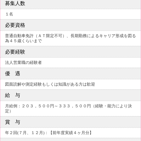
募集人数
１名
必要資格
普通自動車免許（ＡＴ限定不可）、長期勤務によるキャリア形成を図る
為４５歳くらいまで
必要経験
法人営業職の経験者
優 遇
図面読解や測定経験もしくは知識がある方は歓迎
給 与
月給例：２０３，５００円～３３３，５００円（経験・能力により決
定）
賞 与
年２回(７月、１２月)：【前年度実績４ヶ月分】