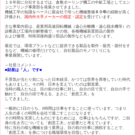
１８年前に分社するまでは、倉敷ボーリング機工の中畝工場としてエン
ジニアリング事業部を発展させてきました。
機械工学の知識をベースに親会社で培った機械整備
６０年
の経験が高く
評価され、
国内外大手メーカーの指定・認定
を受けています。
主な事業内容は、産業用高速回転機械（遠心分離機・遠心脱水機等）の
診断及び工場内分解整備で、その他、各種機械装置部品の製作
および修理、特殊溶接肉盛り部品の製作なども行っています。
最近では、環境プラントなどに提供できる製品を製作・販売・据付をす
るなど、機械の修理だけでなく、自社製品のモノづくりにも
事業展開しています。
～社長コメント～
■財産は「人」 です■
不景気が当たり前になった日本経済。かつては世界を席巻していた時代
もありました。その時、日本を支えていたのは製造業。
当時の職人たちは、目の前の仕事に対し、自分の目で見て、自分の手で
触れて、自分の頭で考える、まさに「創意工夫」を
してきました。
一般的に1日のうち、8時間は仕事をすることに使っています。つまり
人生の多くの時間を会社で過ごすことになります。
その時間を充実したものにするためには、仕事はもちろんですが、ご自
身の生き方についても「創意工夫」が必要だと考えています。
特に当社の様な機械を扱う業界は、目の前の仕事に挑戦することで、
「創意工夫」を身につける職場環境を目指しています。