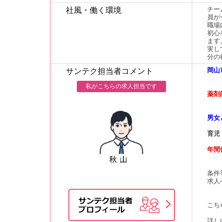
チー
社風・働く環境
員が
職場
初心
ます
実し
分の
岡山
サンテク担当者コメント
私がこちらの求人担当です
薬剤
男女
育児
年間
条件
求人
こち
詳し