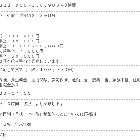
３２３，９００～３３８，９００＋交通費
回 ※前年度実績３．３ヶ月分
給：２３３．９００円
手当：３０，０００円
手当：３，０００～１８，０００円
改善手当：７，０００円
手当：５０，０００円
は基本給＋手当で算定しています。
に応じて支給（上限／１００，０００円）
保険、厚生年金、雇用保険、労災保険、通勤手当、残業手当、家族手当、住
退職金あり
３０～１７：３０
均１０時間、状況により変動します
２日制（日祝＋その他）希望休などについては応相談
、ＧＷ、年末年始
７日