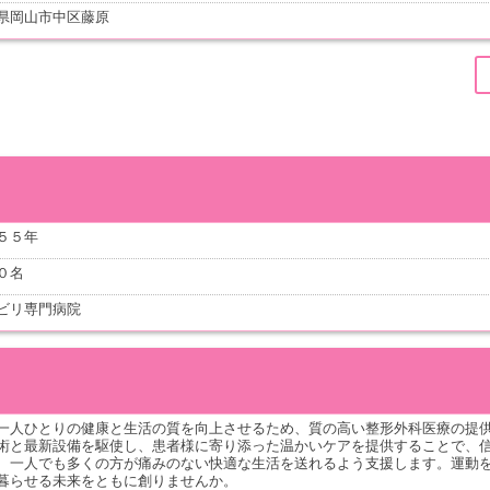
県岡山市中区藤原
５５年
０名
ビリ専門病院
一人ひとりの健康と生活の質を向上させるため、質の高い整形外科医療の提
術と最新設備を駆使し、患者様に寄り添った温かいケアを提供することで、
、一人でも多くの方が痛みのない快適な生活を送れるよう支援します。運動
暮らせる未来をともに創りませんか。