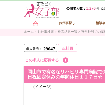
1,270
公開求人数：
件（20
お仕事探し
相談
ホーム
>
お仕事検索
>
検索結果一覧
>
整形外科での薬
29647
正社員
求人番号：
この求人に応募する
岡山市で有名なリハビリ専門病院で
日祝固定休みの年間休日１１７日☆
（イメージ）