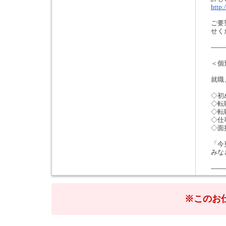
http:
ご要
せく
-------
＜個
就職
◇初
◇転
◇転
◇仕
◇面
「今
みな
-------
※このお