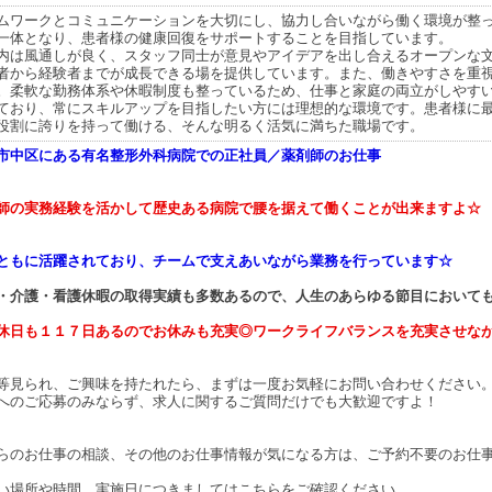
ムワークとコミュニケーションを大切にし、協力し合いながら働く環境が整
一体となり、患者様の健康回復をサポートすることを目指しています。
内は風通しが良く、スタッフ同士が意見やアイデアを出し合えるオープンな
者から経験者までが成長できる場を提供しています。また、働きやすさを重
。柔軟な勤務体系や休暇制度も整っているため、仕事と家庭の両立がしやす
ており、常にスキルアップを目指したい方には理想的な環境です。患者様に
役割に誇りを持って働ける、そんな明るく活気に満ちた職場です。
市中区にある有名整形外科病院での正社員／薬剤師のお仕事
師の実務経験を活かして歴史ある病院で腰を据えて働くことが出来ますよ☆
ともに活躍されており、チームで支えあいながら業務を行っています☆
・介護・看護休暇の取得実績も多数あるので、人生のあらゆる節目において
休日も１１７日あるのでお休みも充実◎ワークライフバランスを充実させな
等見られ、ご興味を持たれたら、まずは一度お気軽にお問い合わせください
へのご応募のみならず、求人に関するご質問だけでも大歓迎ですよ！
らのお仕事の相談、その他のお仕事情報が気になる方は、ご予約不要のお仕
い場所や時間、実施日につきましてはこちらをご確認ください。