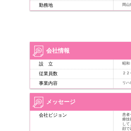
岡山
勤務地
会社情報
昭和
設 立
２２
従業員数
リハ
事業内容
メッセージ
患者
会社ビジョン
療技
して
顔で