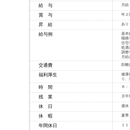
月給
給 与
年２
賞 与
あり
昇 給
基本
給与例
職務
住宅
処遇
調整
月給
距離
交通費
健康
福利厚生
り、
８：
時 間
月平
残 業
週休
休 日
夏季
休 暇
１１
年間休日