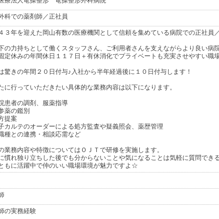
医療法人竜操整形 竜操整形外科病院
外科での薬剤師／正社員
４３年を迎えた岡山有数の医療機関として信頼を集めている病院での正社員／
下の力持ちとして働くスタッフさん、ご利用者さんを支えながらより良い病
固定休みの年間休日１１７日＋有休消化でプライベートも充実させやすい職場
は驚きの年間２０日付与♪入社から半年経過後に１０日付与します！
たに行っていただきたい具体的な業務内容は以下になります。
院患者の調剤、服薬指導
参薬の鑑別
方提案
子カルテのオーダーによる処方監査や疑義照会、薬歴管理
職種との連携・相談応需など
の業務内容や特徴についてはＯＪＴで研修を実施します。
に慣れ独り立ちした後でも分からないことや気になることは気軽に質問でき
ともに活躍中で仲のいい職場環境が魅力ですよ☆
師
師の実務経験