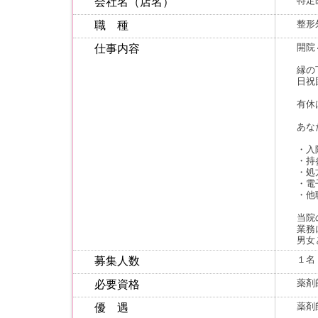
特定
会社名（店名）
整形
職 種
開院
仕事内容
縁の
日祝
有休
あな
・入
・持
・処
・電
・他
当院
業務
男女
１名
募集人数
薬剤
必要資格
薬剤
優 遇