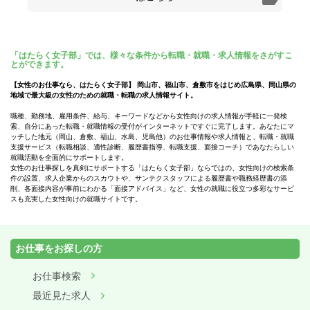
「はたらく女子部」では、様々な条件から転職・就職・求人情報をさがすこ
とができます。
【女性のお仕事なら、はたらく女子部】 岡山市、福山市、倉敷市をはじめ広島県、岡山県の
地域で最大級の女性のための就職・転職の求人情報サイト。
職種、勤務地、雇用条件、給与、キーワードなどから女性向けの求人情報が手軽に一発検
索、自分にあった転職・就職情報の受付がインターネットですぐに完了します。あなたにマ
ッチした地元（岡山、倉敷、福山、水島、児島他）のお仕事情報や求人情報と、転職・就職
支援サービス（転職相談、適性診断、履歴書指導、転職支援、面接コーチ）であなたらしい
就職活動を全面的にサポートします。
女性のお仕事探しを真剣にサポートする「はたらく女子部」ならではの、女性向けの検索条
件の設置、求人企業からのスカウトや、サンテクスタッフによる履歴書や職務経歴書の添
削、各面接内容が事前にわかる「面接アドバイス」など、女性の就職に役立つ多彩なサービ
スも充実した女性向けの就職サイトです。
お仕事をお探しの方
お仕事検索
最近見た求人