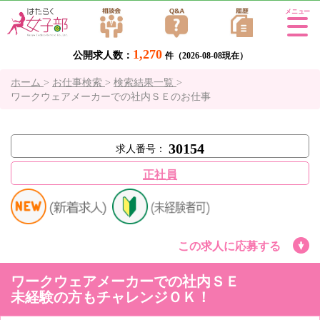
Tog
gle
1,270
公開求人数：
navi
件（2026-08-08現在）
gati
ホーム
>
お仕事検索
>
検索結果一覧
>
on
ワークウェアメーカーでの社内ＳＥのお仕事
30154
求人番号：
正社員
この求人に応募する
ワークウェアメーカーでの社内ＳＥ
未経験の方もチャレンジＯＫ！