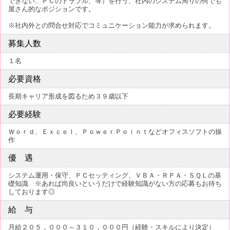
できない、ＰＣのトラブル、等）を行う、社内のシステム周りの何でも
屋さん的なポジションです。
※社内外との問合せ対応でコミュニケーション能力が求められます。
募集人数
１名
必要資格
長期キャリア形成を図るため３９歳以下
必要経験
Ｗｏｒｄ、Ｅｘｃｅｌ、ＰｏｗｅｒＰｏｉｎｔなどオフィスソフトの操
作
優 遇
システム運用・保守、ＰＣセッティング、ＶＢＡ・ＲＰＡ・ＳＱＬの基
礎知識 ※あれば尚良いというだけで経験知識がない方の応募もお待ち
しております◎
給 与
月給２０５，０００～３１０，０００円（経験・スキルにより決定）