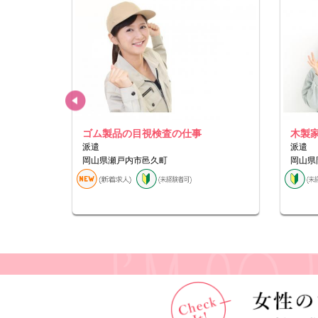
の仕事
ゴム製品の目視検査の仕事
木製
派遣
派遣
岡山県瀬戸内市邑久町
岡山県