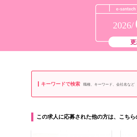
2026/
更
キーワードで検索
職種、キーワード、会社名など
この求人に応募された他の方は、こちら