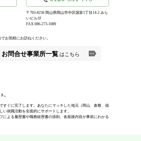
〒703-8236 岡山県岡山市中区国富1丁目14-2 みら
いビル1F
FAX.086-273-1089
のでお気軽にお訪ねください。
お問合せ事業所一覧
はこちら
イト。
ですぐに完了します。あなたにマッチした地元（岡山、倉敷、福
しい就職活動を全面的にサポートします。
フによる履歴書や職務経歴書の添削、各面接内容が事前にわかる