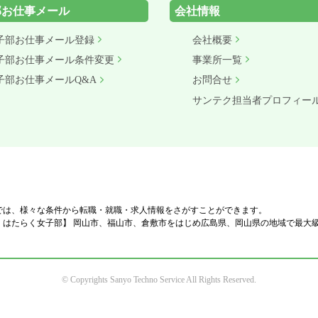
部お仕事メール
会社情報
子部お仕事メール登録
会社概要
子部お仕事メール条件変更
事業所一覧
子部お仕事メールQ&A
お問合せ
サンテク担当者プロフィー
では、様々な条件から転職・就職・求人情報をさがすことができます。
、はたらく女子部】 岡山市、福山市、倉敷市をはじめ広島県、岡山県の地域で最大
© Copyrights Sanyo Techno Service All Rights Reserved.