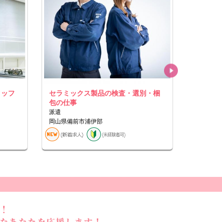
タッフ
セラミックス製品の検査・選別・梱
製造現場
包の仕事
正社員
派遣
岡山県岡山
岡山県備前市浦伊部