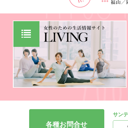
サン
各種お問合せ