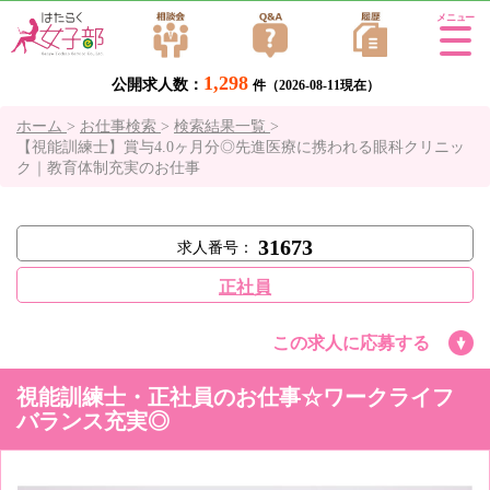
Tog
gle
1,298
公開求人数：
navi
件（2026-08-11現在）
gati
ホーム
>
お仕事検索
>
検索結果一覧
>
on
【視能訓練士】賞与4.0ヶ月分◎先進医療に携われる眼科クリニッ
ク｜教育体制充実のお仕事
31673
求人番号：
正社員
この求人に応募する
視能訓練士・正社員のお仕事☆ワークライフ
バランス充実◎