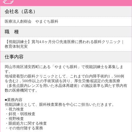
会社名（店名）
医療法人創樹会 やまぐち眼科
職 種
【視能訓練士】賞与4.0ヶ月分◎先進医療に携われる眼科クリニック｜
教育体制充実
仕事内容
岡山市南区浦安西町にある「やまぐち眼科」で視能訓練士を募集しま
す。
地域密着型の眼科クリニックとして、これまで白内障手術約1，500例
を含む2，500件以上の手術実績を誇り、厚生労働省認定の先進医療
（多焦点眼内レンズを用いた水晶体再建術）の施設基準も満たす県内有
数の医療機関です。
■業務内容
視能訓練士として、眼科検査業務を中心にご担当いただきます。
・視力検査
・斜視・弱視検査
・視野検査
・眼鏡処方に関する検査
・その他付随する業務