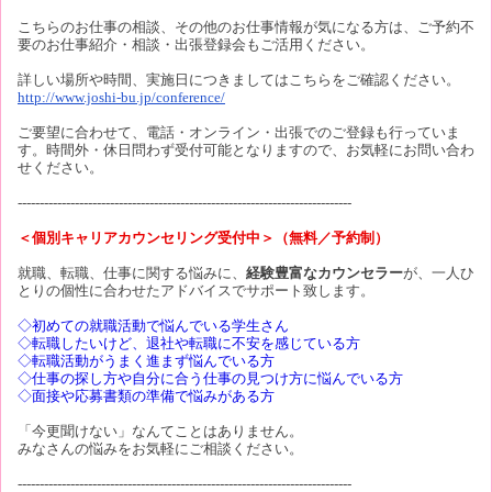
こちらのお仕事の相談、その他のお仕事情報が気になる方は、ご予約不
要のお仕事紹介・相談・出張登録会もご活用ください。
詳しい場所や時間、実施日につきましてはこちらをご確認ください。
http://www.joshi-bu.jp/conference/
ご要望に合わせて、電話・オンライン・出張でのご登録も行っていま
す。時間外・休日問わず受付可能となりますので、お気軽にお問い合わ
せください。
----------------------------------------------------------------------------
＜個別キャリアカウンセリング受付中＞（無料／予約制）
就職、転職、仕事に関する悩みに、
経験豊富なカウンセラー
が、一人ひ
とりの個性に合わせたアドバイスでサポート致します。
◇初めての就職活動で悩んでいる学生さん
◇転職したいけど、退社や転職に不安を感じている方
◇転職活動がうまく進まず悩んでいる方
◇仕事の探し方や自分に合う仕事の見つけ方に悩んでいる方
◇面接や応募書類の準備で悩みがある方
「今更聞けない」なんてことはありません。
みなさんの悩みをお気軽にご相談ください。
----------------------------------------------------------------------------