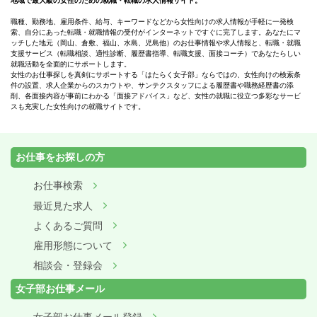
地域で最大級の女性のための就職・転職の求人情報サイト。
職種、勤務地、雇用条件、給与、キーワードなどから女性向けの求人情報が手軽に一発検
索、自分にあった転職・就職情報の受付がインターネットですぐに完了します。あなたにマ
ッチした地元（岡山、倉敷、福山、水島、児島他）のお仕事情報や求人情報と、転職・就職
支援サービス（転職相談、適性診断、履歴書指導、転職支援、面接コーチ）であなたらしい
就職活動を全面的にサポートします。
女性のお仕事探しを真剣にサポートする「はたらく女子部」ならではの、女性向けの検索条
件の設置、求人企業からのスカウトや、サンテクスタッフによる履歴書や職務経歴書の添
削、各面接内容が事前にわかる「面接アドバイス」など、女性の就職に役立つ多彩なサービ
スも充実した女性向けの就職サイトです。
お仕事をお探しの方
お仕事検索
最近見た求人
よくあるご質問
雇用形態について
相談会・登録会
女子部お仕事メール