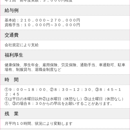
年１回 前年度実績：３，０００円程度
給与例
基本給：２１０，０００～２７０，０００円
資格手当：１０，０００円～３０，０００円
交通費
会社規定により支給
福利厚生
健康保険、厚生年金、雇用保険、労災保険、通勤手当、車通勤可、駐車
場有、制服貸与、退職金制度など
時 間
①９：００～１８：００、②８：３０～１２：３０、③８：４５～１
２：４５
①は平日の水曜日以外②は水曜日（休憩なし）③は土曜日（休憩なし）
①、③の場合８：３０からの早出をお願いすることがあります。
残 業
月平均１０時間、状況により変動します