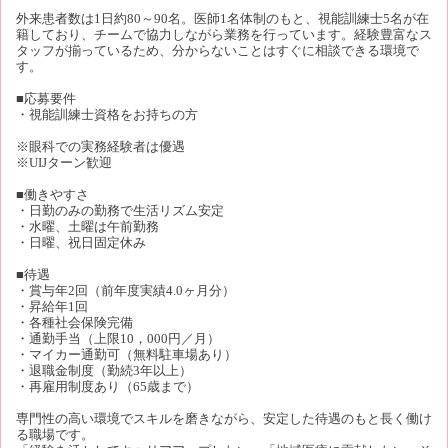
外来患者数は1日約80～90名。医師1名体制のもと、視能訓練士5名が在
籍しており、チームで協力しながら業務を行っています。経験豊富なス
タッフが揃っているため、分からないことはすぐに相談できる環境で
す。
■応募要件
・視能訓練士資格をお持ちの方
※眼科での実務経験者は優遇
※UIJターン歓迎
■働きやすさ
・日勤のみの勤務で生活リズム安定
・水曜、土曜は午前勤務
・日曜、祝日固定休み
■待遇
・賞与年2回（前年度実績4.0ヶ月分）
・昇給年1回
・各種社会保険完備
・通勤手当（上限10，000円／月）
・マイカー通勤可（無料駐車場あり）
・退職金制度（勤続3年以上）
・再雇用制度あり（65歳まで）
専門性の高い環境でスキルを磨きながら、安定した待遇のもと長く働け
る職場です。