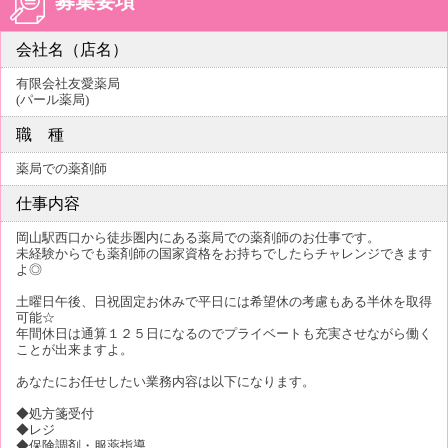
募集要項
会社名（店名）
有限会社友愛薬局
(パール薬局)
職 種
薬局での薬剤師
仕事内容
岡山駅西口から徒歩圏内にある薬局での薬剤師のお仕事です。
未経験からでも薬剤師の国家資格をお持ちでしたらチャレンジできます
よ◎
土曜日午後、日祝固定お休みで平日には希望休の考慮もある半休を取得
可能☆
年間休日は通算１２５日になるのでプライベートも充実させながら働く
ことが出来ますよ。
あなたにお任せしたい業務内容は以下になります。
◆処方箋受付
◆レジ
◆保険調剤・服薬指導