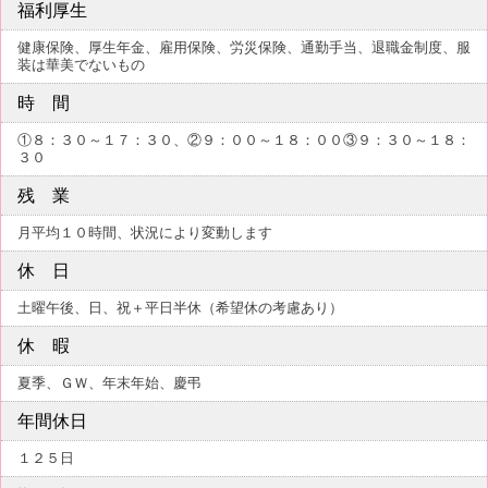
福利厚生
健康保険、厚生年金、雇用保険、労災保険、通勤手当、退職金制度、服
装は華美でないもの
時 間
①８：３０～１７：３０、②９：００～１８：００③９：３０～１８：
３０
残 業
月平均１０時間、状況により変動します
休 日
土曜午後、日、祝＋平日半休（希望休の考慮あり）
休 暇
夏季、ＧＷ、年末年始、慶弔
年間休日
１２５日