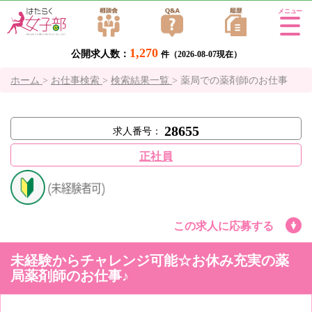
Tog
gle
1,270
公開求人数：
navi
件（2026-08-07現在）
gati
ホーム
>
お仕事検索
>
検索結果一覧
>
薬局での薬剤師のお仕事
on
28655
求人番号：
正社員
この求人に応募する
未経験からチャレンジ可能☆お休み充実の薬
局薬剤師のお仕事♪