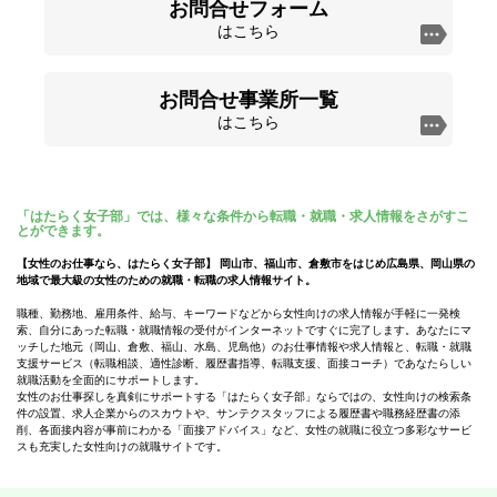
お問合せフォーム
はこちら
お問合せ事業所一覧
はこちら
「はたらく女子部」では、様々な条件から転職・就職・求人情報をさがすこ
とができます。
【女性のお仕事なら、はたらく女子部】 岡山市、福山市、倉敷市をはじめ広島県、岡山県の
地域で最大級の女性のための就職・転職の求人情報サイト。
職種、勤務地、雇用条件、給与、キーワードなどから女性向けの求人情報が手軽に一発検
索、自分にあった転職・就職情報の受付がインターネットですぐに完了します。あなたにマ
ッチした地元（岡山、倉敷、福山、水島、児島他）のお仕事情報や求人情報と、転職・就職
支援サービス（転職相談、適性診断、履歴書指導、転職支援、面接コーチ）であなたらしい
就職活動を全面的にサポートします。
女性のお仕事探しを真剣にサポートする「はたらく女子部」ならではの、女性向けの検索条
件の設置、求人企業からのスカウトや、サンテクスタッフによる履歴書や職務経歴書の添
削、各面接内容が事前にわかる「面接アドバイス」など、女性の就職に役立つ多彩なサービ
スも充実した女性向けの就職サイトです。